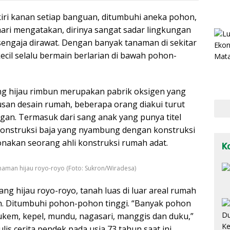
 kiri kanan setiap banguan, ditumbuhi aneka pohon,
ari mengatakan, dirinya sangat sadar lingkungan
ngaja dirawat. Dengan banyak tanaman di sekitar
ecil selalu bermain berlarian di bawah pohon-
ng hijau rimbun merupakan pabrik oksigen yang
usan desain rumah, beberapa orang diakui turut
n. Termasuk dari sang anak yang punya titel
i konstruksi baja yang nyambung dengan konstruksi
nakan seorang ahli konstruksi rumah adat.
K
man hijau royo-royo (Foto: Sukron/Wiradesa)
 hijau royo-royo, tanah luas di luar areal rumah
an. Ditumbuhi pohon-pohon tinggi. “Banyak pohon
ukem, kepel, mundu, nagasari, manggis dan duku,”
is cerita pendek pada usia 73 tahun saat ini.