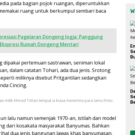
sedia pada bagian pojok ruangan, diperuntukkan
memakai ruang untuk berkumpul sembari baca
W
presiasi Pagelaran Dongeng Jogja: Panggung
 Ekspresi Rumah Dongeng Mentari
E
Se
Bu
g dipakai pertemuan sastrawan, seniman lokal
n, dalam catatan Tohari, ada dua jenis. Srotong
perti miliknya disebut Pritgantilan sedangkan
nda Cincing.
D
S
an milik Ahmad Tohari tempat ia biasa menerima para tamu (Foto:
Be
ahun lalu namun semenjak 1970-an, istilah dan model
lang dari kosakata masyarakat Banyumas. Bahkan
rihal dua jenis bangunan lawas khas banyumasan.