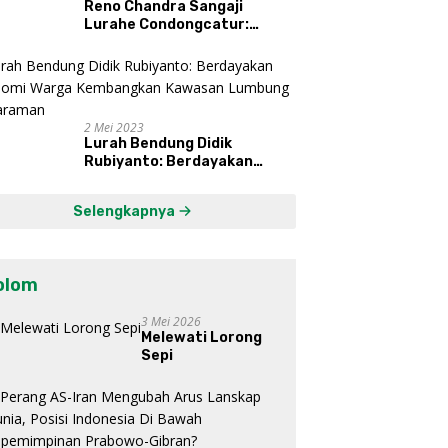
Reno Chandra Sangaji
Lurahe Condongcatur:
Bekerja Keras, Nikmati
Proses, Dengarkan Suara
Masyarakat, dan Syukuri
Hasil
2 Mei 2023
Lurah Bendung Didik
Rubiyanto: Berdayakan
Ekonomi Warga Kembangkan
Kawasan Lumbung
Selengkapnya
Mataraman
olom
3 Mei 2026
Melewati Lorong
Sepi