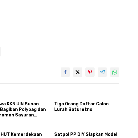
wa KKN UIN Sunan
Tiga Orang Daftar Calon
 Bagikan Polybag dan
Lurah Baturetno
anaman Sayuran
ltura kepada Warga
jo 1
 HUT Kemerdekaan
Satpol PP DIY Siapkan Model