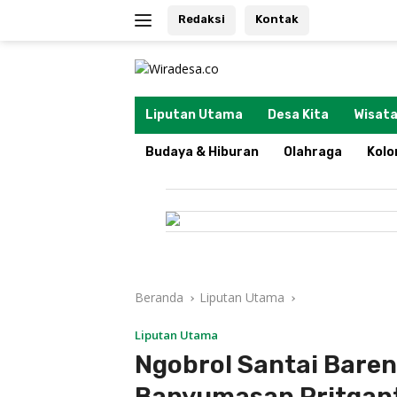
Langsung
Redaksi
Kontak
ke
konten
tutup
Liputan Utama
Desa Kita
Wisata
Budaya & Hiburan
Olahraga
Kol
Beranda
Liputan Utama
Liputan Utama
Ngobrol Santai Baren
Banyumasan Pritgant