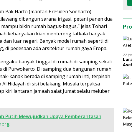
h Pak Harto (mantan Presiden Soeharto)
lawang dibangun sarana irigasi, petani panen dua
ani mampu bikin rumah bagus-bagus,” jelas Tohari
Pro
h kebanyakan kian mentereng tatkala banyak
a dan luar negeri. Banyak model rumah seperti di
g, di pedesaan ada arsitektur rumah gaya Eropa.
22 Ja
Lur
engaku banyak tinggal di rumah di samping sekali
Aset
as di Purwokerto. Di samping dua bangunan rumah,
-kanak berada di samping rumah inti, terpisah
Al Hidayah di sisi belakang. Musala terpaksa
 kiri lantaran jamaah salat Jumat selalu meluber
ah Putih Mewujudkan Upaya Pemberantasan
nergi