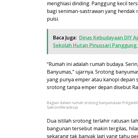
menghiasi dinding. Panggung kecil ter
bagi seniman-sastrawan yang hendak 
puisi.
Baca Juga:
Dinas Kebudayaan DIY A
Sekolah Hutan Pinussari Panggung
“Rumah ini adalah rumah budaya. Serin
Banyumas,” ujarnya. Srotong banyumasa
yang punya emper atau kanopi depan se
srotong tanpa emper depan disebut Ra
Bagian dalam rumah srotong banyumasan Pritgantil
Sukron/Wiradesa)
Dua istilah srotong terlahir ratusan t
bangunan tersebut makin tergilas, hi
sekarang tak banyak lagi yang tahu pe