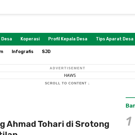
 Desa
Koperasi
Profil Kepala Desa
Tips Aparat Desa
om
Infografis
SJD
ADVERTISEMENT
SCROLL TO CONTENT ↓
Ban
1
g Ahmad Tohari di Srotong
ilan