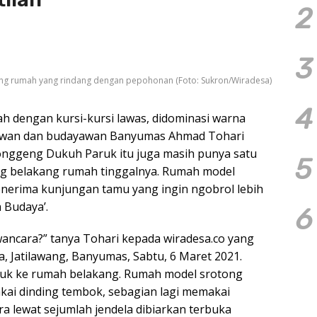
2
3
ng rumah yang rindang dengan pepohonan (Foto: Sukron/Wiradesa)
4
h dengan kursi-kursi lawas, didominasi warna
strawan dan budayawan Banyumas Ahmad Tohari
Ronggeng Dukuh Paruk itu juga masih punya satu
5
ng belakang rumah tinggalnya. Rumah model
erima kunjungan tamu yang ingin ngobrol lebih
 Budaya’.
6
ancara?” tanya Tohari kepada wiradesa.co yang
, Jatilawang, Banyumas, Sabtu, 6 Maret 2021.
uk ke rumah belakang. Rumah model srotong
akai dinding tembok, sebagian lagi memakai
ra lewat sejumlah jendela dibiarkan terbuka