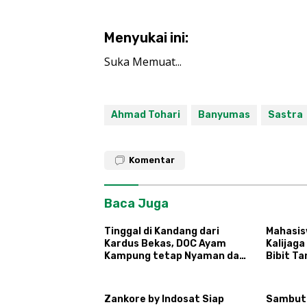
Menyukai ini:
Suka
Memuat...
Ahmad Tohari
Banyumas
Sastra
Komentar
Baca Juga
Tinggal di Kandang dari
Mahasis
Kardus Bekas, DOC Ayam
Kalijaga
Kampung tetap Nyaman dan
Bibit T
Sehat
Hortiku
Ngipikre
Zankore by Indosat Siap
Sambut