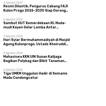
Pariwisata, dan Ekologi Klaten
4 Agustus 2026
Resmi Dilantik, Pengurus Cabang FAJI
Kulon Progo 2026-2030 Siap Dorong
Prestasi dan Sektor Sport Tourism
Sungai Progo
6 Agustus 2026
Sambut HUT Kemerdekaan RI, Muda-
mudi Kayen Gelar Lomba Antar
Kelompok Ronda
3 Agustus 2026
Hari Syiar Bermuhammadiyah di Masjid
Agung Kulonprogo, Ustadz Khoiruddin
Bashori: Faktor Utama Keluarga
Sakinah Adalah Agama
8 Agustus 2026
Mahasiswa KKN UIN Sunan Kalijaga
Bagikan Polybag dan Bibit Tanaman
Sayuran Hortikultura kepada Warga
Ngipikrejo 1
4 Agustus 2026
Tiga UMKM Unggulan Hadir di Semanis
Madu Condongcatur