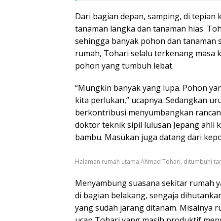
Dari bagian depan, samping, di tepian
tanaman langka dan tanaman hias. Toh
sehingga banyak pohon dan tanaman se
rumah, Tohari selalu terkenang masa k
pohon yang tumbuh lebat.
“Mungkin banyak yang lupa. Pohon ya
kita perlukan,” ucapnya. Sedangkan ur
berkontribusi menyumbangkan rancanga
doktor teknik sipil lulusan Jepang ahl
bambu. Masukan juga datang dari kepo
Halaman rumah utama Ahmad Tohari, ditumbuhi tana
Menyambung suasana sekitar rumah yang
di bagian belakang, sengaja dihutank
yang sudah jarang ditanam. Misalnya r
ucap Tohari yang masih produktif menul