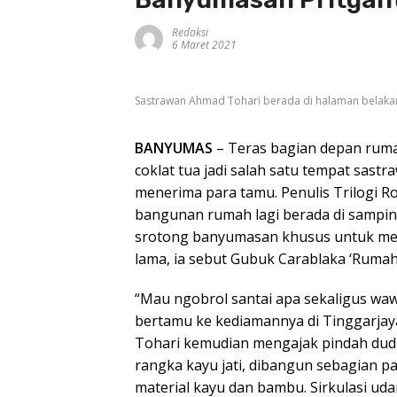
Redaksi
6 Maret 2021
Sastrawan Ahmad Tohari berada di halaman belaka
BANYUMAS
– Teras bagian depan ruma
coklat tua jadi salah satu tempat sa
menerima para tamu. Penulis Trilogi 
bangunan rumah lagi berada di sampi
srotong banyumasan khusus untuk men
lama, ia sebut Gubuk Carablaka ‘Rumah
“Mau ngobrol santai apa sekaligus waw
bertamu ke kediamannya di Tinggarjaya
Tohari kemudian mengajak pindah dud
rangka kayu jati, dibangun sebagian p
material kayu dan bambu. Sirkulasi uda