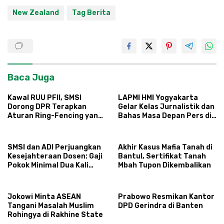
New Zealand
Tag Berita
Baca Juga
Kawal RUU PFII, SMSI
LAPMI HMI Yogyakarta
Dorong DPR Terapkan
Gelar Kelas Jurnalistik dan
Aturan Ring-Fencing yang
Bahas Masa Depan Pers di
Ketat
Era AI, Ketua SMSI DIY:
Pers Tetap Tak
Tergantikan
SMSI dan ADI Perjuangkan
Akhir Kasus Mafia Tanah di
Kesejahteraan Dosen: Gaji
Bantul, Sertifikat Tanah
Pokok Minimal Dua Kali
Mbah Tupon Dikembalikan
Lipat UMR
Jokowi Minta ASEAN
Prabowo Resmikan Kantor
Tangani Masalah Muslim
DPD Gerindra di Banten
Rohingya di Rakhine State