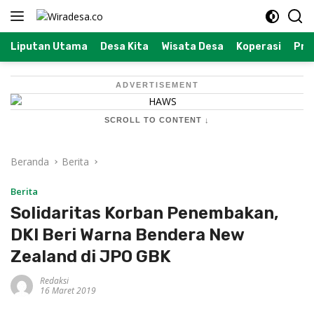
Langsung
ke
konten
Liputan Utama
Desa Kita
Wisata Desa
Koperasi
Prof
ADVERTISEMENT
SCROLL TO CONTENT ↓
Beranda
Berita
Berita
Solidaritas Korban Penembakan,
DKI Beri Warna Bendera New
Zealand di JPO GBK
Redaksi
16 Maret 2019