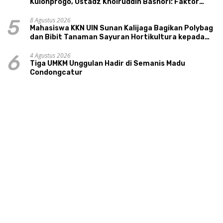
Kulonprogo, Ustadz Khoiruddin Bashori: Faktor
Utama Keluarga Sakinah Adalah Agama
8 Agustus 2026
5
Mahasiswa KKN UIN Sunan Kalijaga Bagikan Polybag
dan Bibit Tanaman Sayuran Hortikultura kepada
Warga Ngipikrejo 1
4 Agustus 2026
6
Tiga UMKM Unggulan Hadir di Semanis Madu
Condongcatur