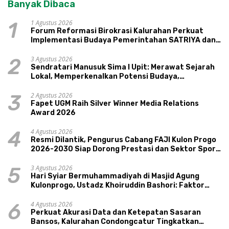
Banyak Dibaca
1 Agustus 2026
1
Forum Reformasi Birokrasi Kalurahan Perkuat
Implementasi Budaya Pemerintahan SATRIYA dan
Nilai Kepamongan DIY
3 Agustus 2026
2
Sendratari Manusuk Sima I Upit: Merawat Sejarah
Lokal, Memperkenalkan Potensi Budaya,
Pariwisata, dan Ekologi Klaten
2 Agustus 2026
3
Fapet UGM Raih Silver Winner Media Relations
Award 2026
4 Agustus 2026
4
Resmi Dilantik, Pengurus Cabang FAJI Kulon Progo
2026-2030 Siap Dorong Prestasi dan Sektor Sport
Tourism Sungai Progo
3 Agustus 2026
5
Hari Syiar Bermuhammadiyah di Masjid Agung
Kulonprogo, Ustadz Khoiruddin Bashori: Faktor
Utama Keluarga Sakinah Adalah Agama
4 Agustus 2026
6
Perkuat Akurasi Data dan Ketepatan Sasaran
Bansos, Kalurahan Condongcatur Tingkatkan