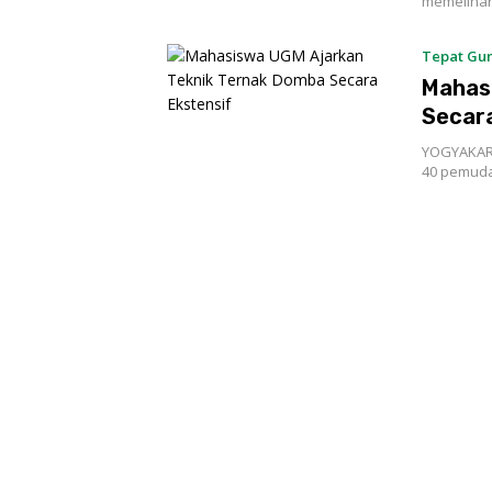
memelihar
Tepat Gu
Mahas
Secara
YOGYAKART
40 pemuda