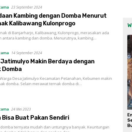
Utama
23 September 2024
daan Kambing dengan Domba Menurut
ak Kalibawang Kulonprogo
W
rnak di Banjarharjo, Kalibawang, Kulonprogo, merasakan ada
 antara kambing dan domba. Menurutnya, kambing…
Utama
14 September 2024
Jatimulyo Makin Berdaya dengan
k Domba
arga Desa Jatimulyo Kecamatan Petanahan, Kebumen makin
rnak domba. Selain merawat ternak domba di…
Utama
24 Mei 2023
E
Bisa Buat Pakan Sendiri
Se
Bu
domba ternyata mudah dan untungnya banyak. Keuntungan