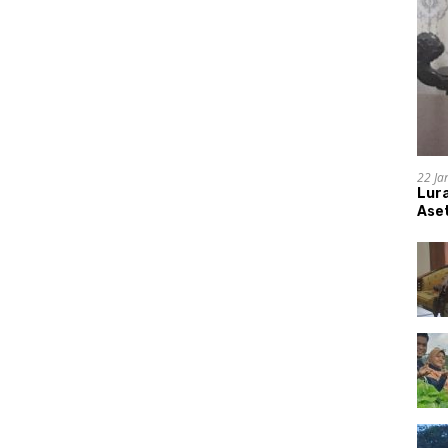
22 Ja
Lur
Aset