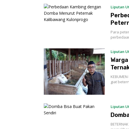
Liputan 
Perbe
Petern
Para pete
perbedaan
Liputan 
Warga 
Terna
KEBUMEN-W
giat bete
Liputan 
Domba 
BETERNAK 