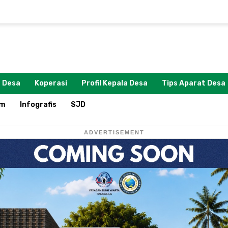
 Desa
Koperasi
Profil Kepala Desa
Tips Aparat Desa
om
Infografis
SJD
ADVERTISEMENT