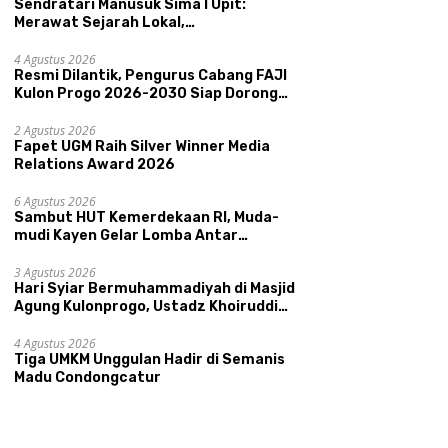
Sendratari Manusuk Sima I Upit:
Merawat Sejarah Lokal,
Memperkenalkan Potensi Budaya,
Pariwisata, dan Ekologi Klaten
4 Agustus 2026
Resmi Dilantik, Pengurus Cabang FAJI
Kulon Progo 2026-2030 Siap Dorong
Prestasi dan Sektor Sport Tourism
Sungai Progo
2 Agustus 2026
Fapet UGM Raih Silver Winner Media
Relations Award 2026
6 Agustus 2026
Sambut HUT Kemerdekaan RI, Muda-
mudi Kayen Gelar Lomba Antar
Kelompok Ronda
3 Agustus 2026
Hari Syiar Bermuhammadiyah di Masjid
Agung Kulonprogo, Ustadz Khoiruddin
Bashori: Faktor Utama Keluarga
Sakinah Adalah Agama
4 Agustus 2026
Tiga UMKM Unggulan Hadir di Semanis
Madu Condongcatur