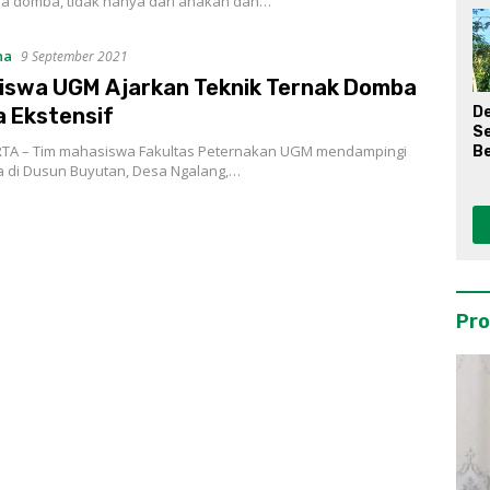
a domba, tidak hanya dari anakan dan…
na
9 September 2021
iswa UGM Ajarkan Teknik Ternak Domba
 Ekstensif
D
S
A – Tim mahasiswa Fakultas Peternakan UGM mendampingi
Be
 di Dusun Buyutan, Desa Ngalang,…
Pro