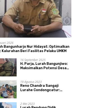
nuari 2026
ah Bangunharjo Nur Hidayat: Optimalkan
 Kalurahan Beri Fasilitas Pelaku UMKM
16 September 2025
H. Parja, Lurah Bangunjiwo:
Maksimalkan Potensi Desa
dan UMKM
19 Agustus 2023
Reno Chandra Sangaji
Lurahe Condongcatur:
Bekerja Keras, Nikmati
Proses, Dengarkan Suara
Masyarakat, dan Syukuri
2 Mei 2023
Hasil
Lurah Bendung Didik