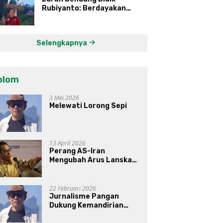
Rubiyanto: Berdayakan
Ekonomi Warga Kembangkan
Kawasan Lumbung
Mataraman
Selengkapnya
olom
3 Mei 2026
Melewati Lorong Sepi
13 April 2026
Perang AS-Iran
Mengubah Arus Lanskap
Dunia, Posisi Indonesia Di
Bawah Kepemimpinan
Prabowo-Gibran?
22 Februari 2026
Jurnalisme Pangan
Dukung Kemandirian
Pangan di Indonesia