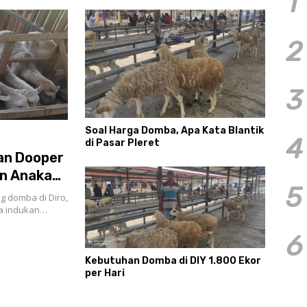
1
2
3
Soal Harga Domba, Apa Kata Blantik
4
di Pasar Pleret
an Dooper
an Anakan
5
g domba di Diro,
ba indukan…
6
Kebutuhan Domba di DIY 1.800 Ekor
per Hari