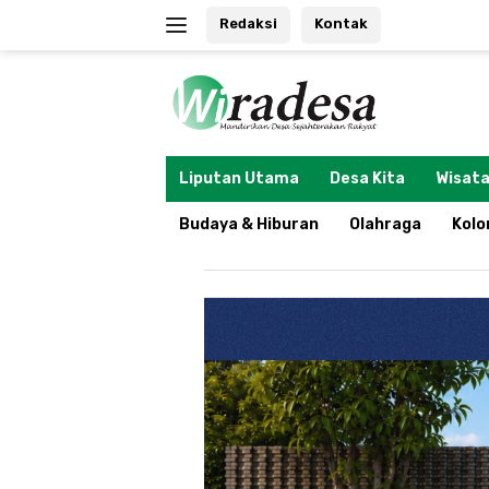
Langsung
Redaksi
Kontak
ke
konten
tutup
Liputan Utama
Desa Kita
Wisata
Budaya & Hiburan
Olahraga
Kol