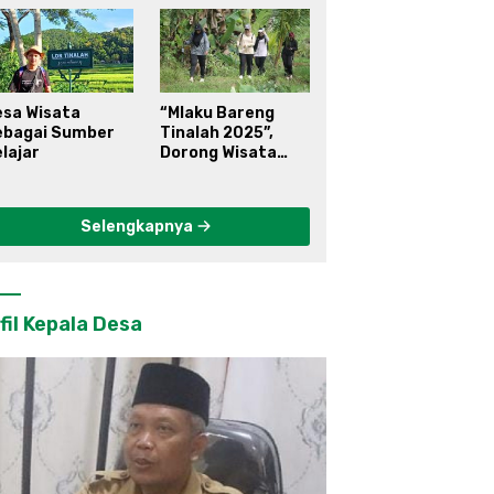
esa Wisata
“Mlaku Bareng
ebagai Sumber
Tinalah 2025”,
lajar
Dorong Wisata
Berkelanjutan di
Kulon Progo
Selengkapnya
fil Kepala Desa