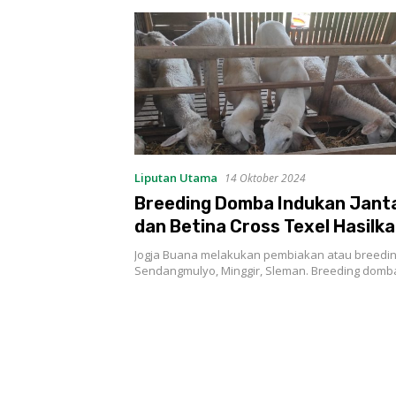
Liputan Utama
14 Oktober 2024
Breeding Domba Indukan Jant
dan Betina Cross Texel Hasilk
Dooper F2
Jogja Buana melakukan pembiakan atau breedin
Sendangmulyo, Minggir, Sleman. Breeding dom