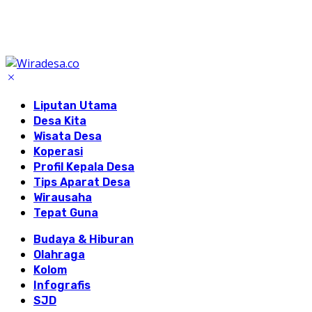
Liputan Utama
Desa Kita
Wisata Desa
Koperasi
Profil Kepala Desa
Tips Aparat Desa
Wirausaha
Tepat Guna
Budaya & Hiburan
Olahraga
Kolom
Infografis
SJD