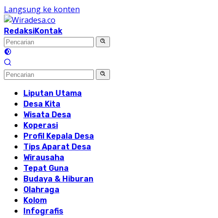
Langsung ke konten
Redaksi
Kontak
Liputan Utama
Desa Kita
Wisata Desa
Koperasi
Profil Kepala Desa
Tips Aparat Desa
Wirausaha
Tepat Guna
Budaya & Hiburan
Olahraga
Kolom
Infografis