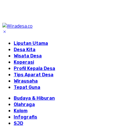
Liputan Utama
Desa Kita
Wisata Desa
Koperasi
Profil Kepala Desa
Tips Aparat Desa
Wirausaha
Tepat Guna
Budaya & Hiburan
Olahraga
Kolom
Infografis
SJD