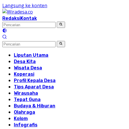
Langsung ke konten
Redaksi
Kontak
Liputan Utama
Desa Kita
Wisata Desa
Koperasi
Profil Kepala Desa
Tips Aparat Desa
Wirausaha
Tepat Guna
Budaya & Hiburan
Olahraga
Kolom
Infografis