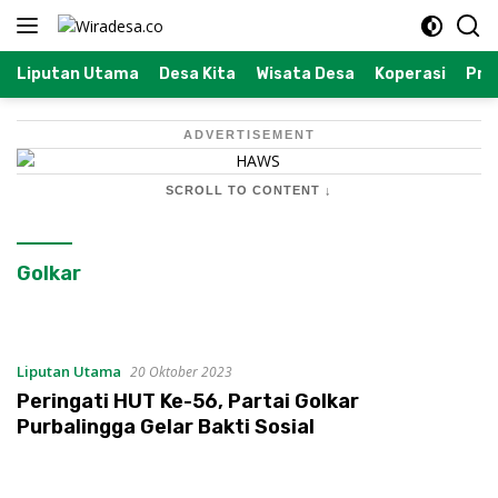
Langsung
ke
konten
Liputan Utama
Desa Kita
Wisata Desa
Koperasi
Prof
ADVERTISEMENT
SCROLL TO CONTENT ↓
Golkar
Liputan Utama
20 Oktober 2023
Peringati HUT Ke-56, Partai Golkar
Purbalingga Gelar Bakti Sosial