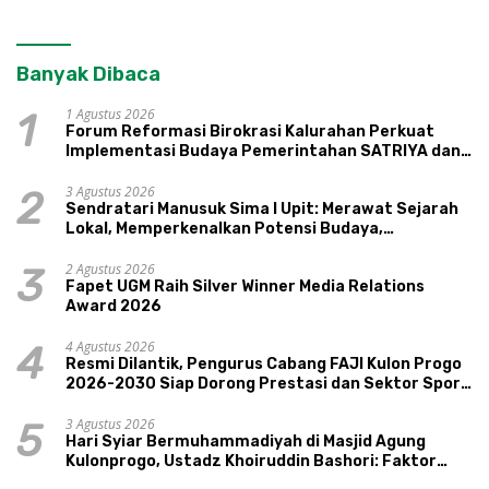
Banyak Dibaca
1 Agustus 2026
1
Forum Reformasi Birokrasi Kalurahan Perkuat
Implementasi Budaya Pemerintahan SATRIYA dan
Nilai Kepamongan DIY
3 Agustus 2026
2
Sendratari Manusuk Sima I Upit: Merawat Sejarah
Lokal, Memperkenalkan Potensi Budaya,
Pariwisata, dan Ekologi Klaten
2 Agustus 2026
3
Fapet UGM Raih Silver Winner Media Relations
Award 2026
4 Agustus 2026
4
Resmi Dilantik, Pengurus Cabang FAJI Kulon Progo
2026-2030 Siap Dorong Prestasi dan Sektor Sport
Tourism Sungai Progo
3 Agustus 2026
5
Hari Syiar Bermuhammadiyah di Masjid Agung
Kulonprogo, Ustadz Khoiruddin Bashori: Faktor
Utama Keluarga Sakinah Adalah Agama