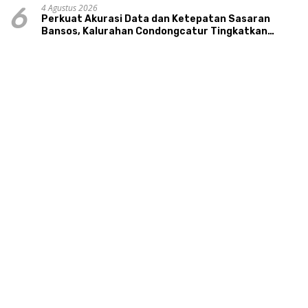
4 Agustus 2026
6
Perkuat Akurasi Data dan Ketepatan Sasaran
Bansos, Kalurahan Condongcatur Tingkatkan
Kapasitas 30 Agen Perlinsos