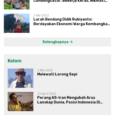
Condongcatur: Bekerja Keras, Nikmati
Proses, Dengarkan Suara Masyarakat,
dan Syukuri Hasil
2 Mei 2023
Lurah Bendung Didik Rubiyanto:
Berdayakan Ekonomi Warga Kembangkan
Kawasan Lumbung Mataraman
Selengkapnya
Kolom
3 Mei 2026
Melewati Lorong Sepi
13 April 2026
Perang AS-Iran Mengubah Arus
Lanskap Dunia, Posisi Indonesia Di
Bawah Kepemimpinan Prabowo-
Gibran?