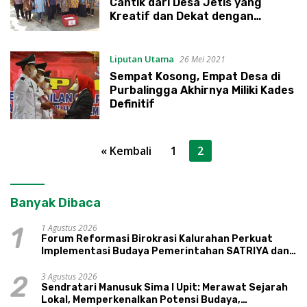
Cantik dari Desa Jetis yang
Kreatif dan Dekat dengan
Warganya
Liputan Utama
26 Mei 2021
Sempat Kosong, Empat Desa di
Purbalingga Akhirnya Miliki Kades
Definitif
Paginasi
« Kembali
1
2
pos
Banyak Dibaca
1 Agustus 2026
1
Forum Reformasi Birokrasi Kalurahan Perkuat
Implementasi Budaya Pemerintahan SATRIYA dan
Nilai Kepamongan DIY
3 Agustus 2026
2
Sendratari Manusuk Sima I Upit: Merawat Sejarah
Lokal, Memperkenalkan Potensi Budaya,