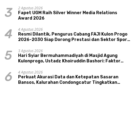
Pariwisata, dan Ekologi Klaten
2 Agustus 2026
3
Fapet UGM Raih Silver Winner Media Relations
Award 2026
4 Agustus 2026
4
Resmi Dilantik, Pengurus Cabang FAJI Kulon Progo
2026-2030 Siap Dorong Prestasi dan Sektor Sport
Tourism Sungai Progo
3 Agustus 2026
5
Hari Syiar Bermuhammadiyah di Masjid Agung
Kulonprogo, Ustadz Khoiruddin Bashori: Faktor
Utama Keluarga Sakinah Adalah Agama
4 Agustus 2026
6
Perkuat Akurasi Data dan Ketepatan Sasaran
Bansos, Kalurahan Condongcatur Tingkatkan
Kapasitas 30 Agen Perlinsos