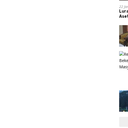
22 Ja
Lur
Aset