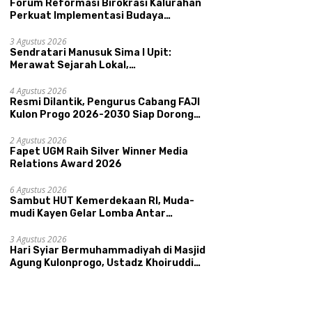
Forum Reformasi Birokrasi Kalurahan
Perkuat Implementasi Budaya
Pemerintahan SATRIYA dan Nilai
 UMKM Unggulan Hadir di
Kepamongan DIY
3 Agustus 2026
nis Madu
Sendratari Manusuk Sima I Upit:
ongcatur
Merawat Sejarah Lokal,
Memperkenalkan Potensi Budaya,
Perkuat Akurasi Data dan
R
Pariwisata, dan Ekologi Klaten
4 Agustus 2026
Ketepatan Sasaran Bansos,
C
Resmi Dilantik, Pengurus Cabang FAJI
Kalurahan Condongcatur
2
Kulon Progo 2026-2030 Siap Dorong
Tingkatkan Kapasitas 30
P
Prestasi dan Sektor Sport Tourism
Agen Perlinsos
T
Sungai Progo
2 Agustus 2026
Fapet UGM Raih Silver Winner Media
Relations Award 2026
6 Agustus 2026
Sambut HUT Kemerdekaan RI, Muda-
mudi Kayen Gelar Lomba Antar
Kelompok Ronda
3 Agustus 2026
Hari Syiar Bermuhammadiyah di Masjid
Agung Kulonprogo, Ustadz Khoiruddin
Bashori: Faktor Utama Keluarga
Sakinah Adalah Agama