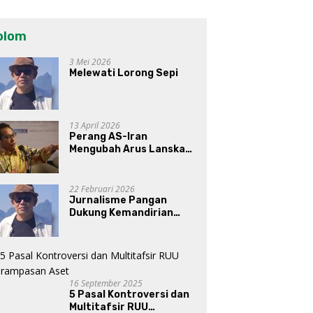
olom
3 Mei 2026
Melewati Lorong Sepi
13 April 2026
Perang AS-Iran
Mengubah Arus Lanskap
Dunia, Posisi Indonesia Di
Bawah Kepemimpinan
Prabowo-Gibran?
22 Februari 2026
Jurnalisme Pangan
Dukung Kemandirian
Pangan di Indonesia
16 September 2025
5 Pasal Kontroversi dan
Multitafsir RUU