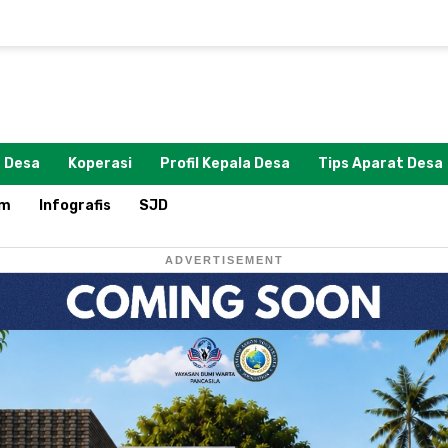
 Desa
Koperasi
Profil Kepala Desa
Tips Aparat Desa
om
Infografis
SJD
ADVERTISEMENT