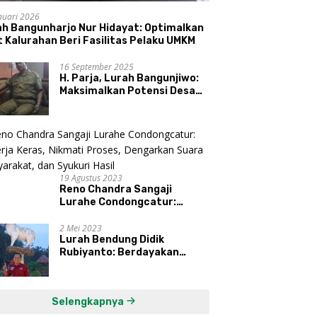
nuari 2026
ah Bangunharjo Nur Hidayat: Optimalkan
 Kalurahan Beri Fasilitas Pelaku UMKM
16 September 2025
H. Parja, Lurah Bangunjiwo:
Maksimalkan Potensi Desa
dan UMKM
19 Agustus 2023
Reno Chandra Sangaji
Lurahe Condongcatur:
Bekerja Keras, Nikmati
Proses, Dengarkan Suara
2 Mei 2023
Lurah Bendung Didik
Masyarakat, dan Syukuri
Rubiyanto: Berdayakan
Hasil
Ekonomi Warga Kembangkan
Kawasan Lumbung
Mataraman
Selengkapnya