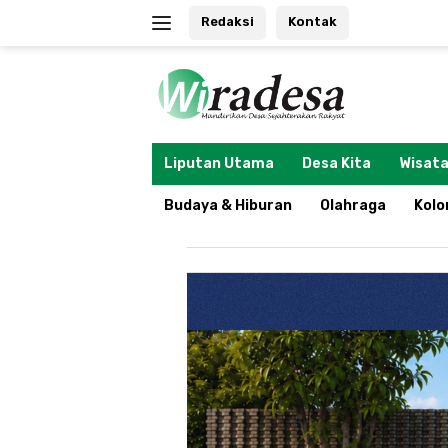
Langsung
Redaksi
Kontak
ke
konten
tutup
Liputan Utama
Desa Kita
Wisata
Budaya & Hiburan
Olahraga
Kol