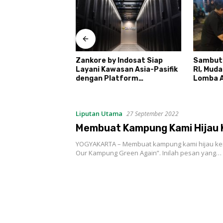
 Daftar Calon
Zankore by Indosat Siap
Sambut
retno
Layani Kawasan Asia-Pasifik
RI, Mud
dengan Platform
Lomba A
Infrastruktur AI
Ronda
Terintegerasi
Liputan Utama
27 September 2022
Membuat Kampung Kami Hijau 
YOGYAKARTA – Membuat kampung kami hijau ke
Our Kampung Green Again”. Inilah pesan yang…