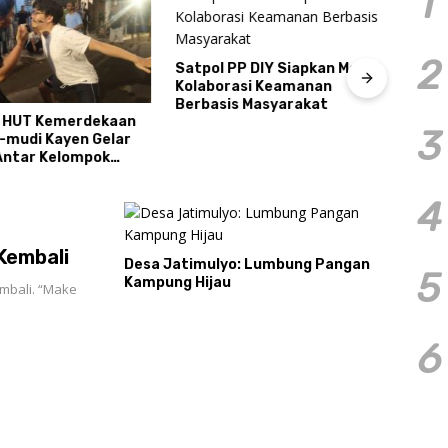
1
Tiga
2
Sema
Satpol PP DIY Siapkan Model
Cond
Kolaborasi Keamanan
Berbasis Masyarakat
 HUT Kemerdekaan
3
a-mudi Kayen Gelar
ntar Kelompok
4
Kembali
Desa Jatimulyo: Lumbung Pangan
5
Kampung Hijau
mbali. “Make
6