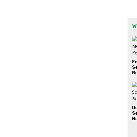
W
E
Se
Bu
D
S
Be