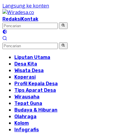
Langsung ke konten
Redaksi
Kontak
Liputan Utama
Desa Kita
Wisata Desa
Koperasi
Profil Kepala Desa
Tips Aparat Desa
Wirausaha
Tepat Guna
Budaya & Hiburan
Olahraga
Kolom
Infografis