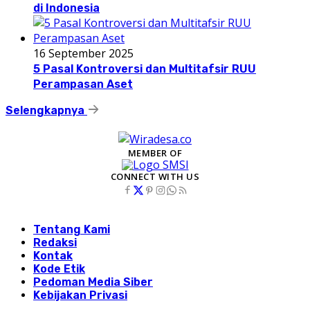
di Indonesia
16 September 2025
5 Pasal Kontroversi dan Multitafsir RUU
Perampasan Aset
Selengkapnya
MEMBER OF
CONNECT WITH US
Tentang Kami
Redaksi
Kontak
Kode Etik
Pedoman Media Siber
Kebijakan Privasi