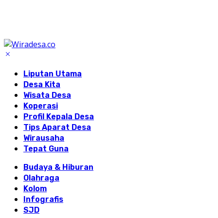
Liputan Utama
Desa Kita
Wisata Desa
Koperasi
Profil Kepala Desa
Tips Aparat Desa
Wirausaha
Tepat Guna
Budaya & Hiburan
Olahraga
Kolom
Infografis
SJD