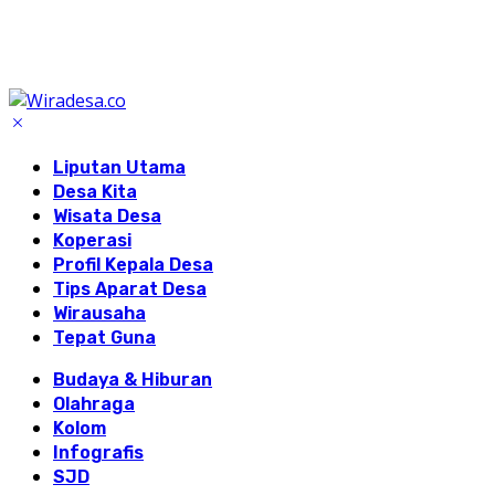
Liputan Utama
Desa Kita
Wisata Desa
Koperasi
Profil Kepala Desa
Tips Aparat Desa
Wirausaha
Tepat Guna
Budaya & Hiburan
Olahraga
Kolom
Infografis
SJD