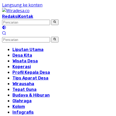
Langsung ke konten
Redaksi
Kontak
Liputan Utama
Desa Kita
Wisata Desa
Koperasi
Profil Kepala Desa
Tips Aparat Desa
Wirausaha
Tepat Guna
Budaya & Hiburan
Olahraga
Kolom
Infografis