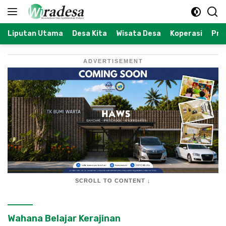
Langsung
ke
konten
Liputan Utama
Desa Kita
Wisata Desa
Koperasi
Prof
ADVERTISEMENT
SCROLL TO CONTENT ↓
Wahana Belajar Kerajinan