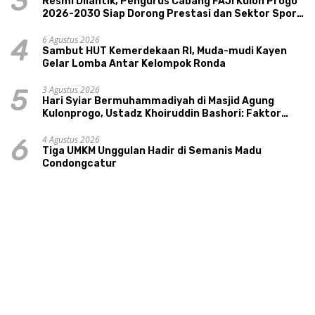
3
Resmi Dilantik, Pengurus Cabang FAJI Kulon Progo
2026-2030 Siap Dorong Prestasi dan Sektor Sport
Tourism Sungai Progo
6 Agustus 2026
4
Sambut HUT Kemerdekaan RI, Muda-mudi Kayen
Gelar Lomba Antar Kelompok Ronda
3 Agustus 2026
5
Hari Syiar Bermuhammadiyah di Masjid Agung
Kulonprogo, Ustadz Khoiruddin Bashori: Faktor
Utama Keluarga Sakinah Adalah Agama
4 Agustus 2026
6
Tiga UMKM Unggulan Hadir di Semanis Madu
Condongcatur