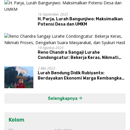
16 September 2025
H. Parja, Lurah Bangunjiwo: Maksimalkan
Potensi Desa dan UMKM
19 Agustus 2023
Reno Chandra Sangaji Lurahe
Condongcatur: Bekerja Keras, Nikmati
Proses, Dengarkan Suara Masyarakat,
dan Syukuri Hasil
2 Mei 2023
Lurah Bendung Didik Rubiyanto:
Berdayakan Ekonomi Warga Kembangkan
Kawasan Lumbung Mataraman
Selengkapnya
Kolom