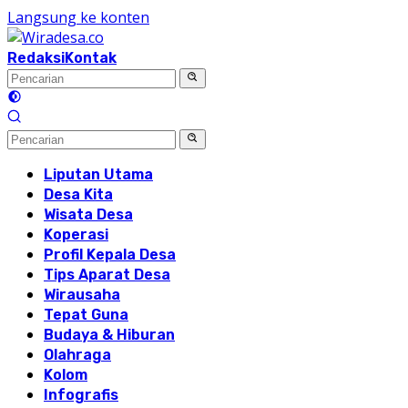
Langsung ke konten
Redaksi
Kontak
Liputan Utama
Desa Kita
Wisata Desa
Koperasi
Profil Kepala Desa
Tips Aparat Desa
Wirausaha
Tepat Guna
Budaya & Hiburan
Olahraga
Kolom
Infografis