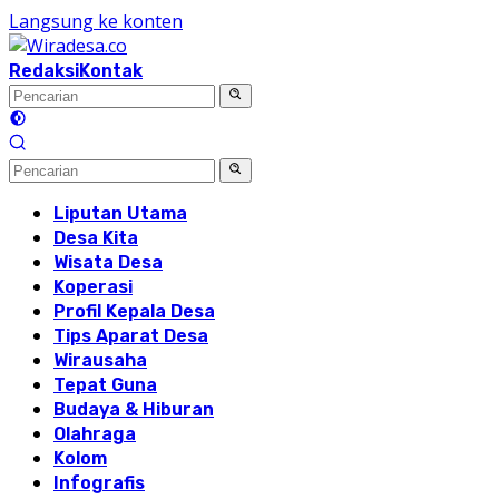
Langsung ke konten
Redaksi
Kontak
Liputan Utama
Desa Kita
Wisata Desa
Koperasi
Profil Kepala Desa
Tips Aparat Desa
Wirausaha
Tepat Guna
Budaya & Hiburan
Olahraga
Kolom
Infografis