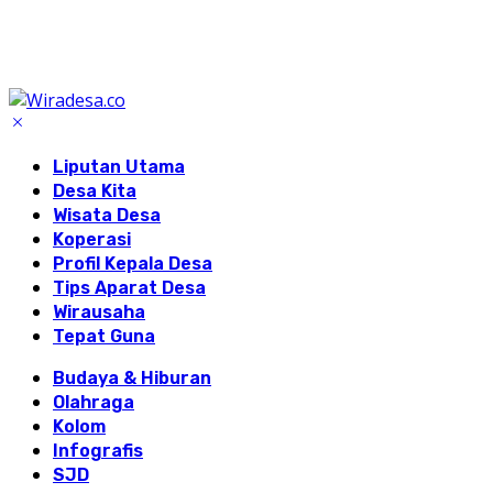
Liputan Utama
Desa Kita
Wisata Desa
Koperasi
Profil Kepala Desa
Tips Aparat Desa
Wirausaha
Tepat Guna
Budaya & Hiburan
Olahraga
Kolom
Infografis
SJD