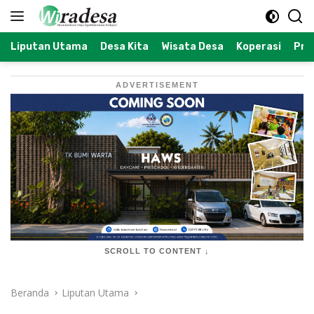
Langsung
ke
konten
Liputan Utama
Desa Kita
Wisata Desa
Koperasi
Prof
ADVERTISEMENT
SCROLL TO CONTENT ↓
Beranda
Liputan Utama