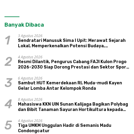
Banyak Dibaca
3 Agustus 2026
1
Sendratari Manusuk Sima I Upit: Merawat Sejarah
Lokal, Memperkenalkan Potensi Budaya,
Pariwisata, dan Ekologi Klaten
4 Agustus 2026
2
Resmi Dilantik, Pengurus Cabang FAJI Kulon Progo
2026-2030 Siap Dorong Prestasi dan Sektor Sport
Tourism Sungai Progo
6 Agustus 2026
3
Sambut HUT Kemerdekaan RI, Muda-mudi Kayen
Gelar Lomba Antar Kelompok Ronda
8 Agustus 2026
4
Mahasiswa KKN UIN Sunan Kalijaga Bagikan Polybag
dan Bibit Tanaman Sayuran Hortikultura kepada
Warga Ngipikrejo 1
4 Agustus 2026
5
Tiga UMKM Unggulan Hadir di Semanis Madu
Condongcatur