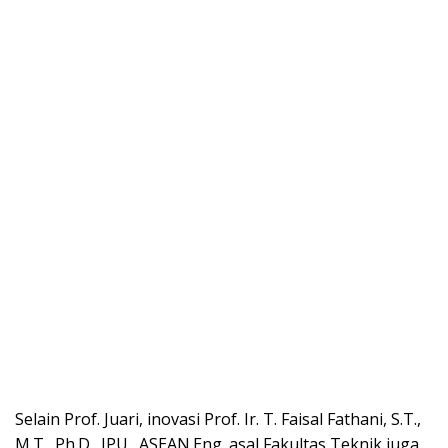
Selain Prof. Juari, inovasi Prof. Ir. T. Faisal Fathani, S.T.,
M.T., Ph.D., IPU., ASEAN.Eng. asal Fakultas Teknik juga