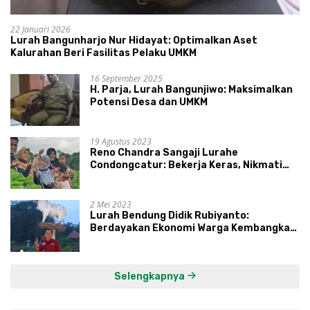
22 Januari 2026
Lurah Bangunharjo Nur Hidayat: Optimalkan Aset
Kalurahan Beri Fasilitas Pelaku UMKM
16 September 2025
H. Parja, Lurah Bangunjiwo: Maksimalkan
Potensi Desa dan UMKM
19 Agustus 2023
Reno Chandra Sangaji Lurahe
Condongcatur: Bekerja Keras, Nikmati
Proses, Dengarkan Suara Masyarakat,
dan Syukuri Hasil
2 Mei 2023
Lurah Bendung Didik Rubiyanto:
Berdayakan Ekonomi Warga Kembangkan
Kawasan Lumbung Mataraman
Selengkapnya