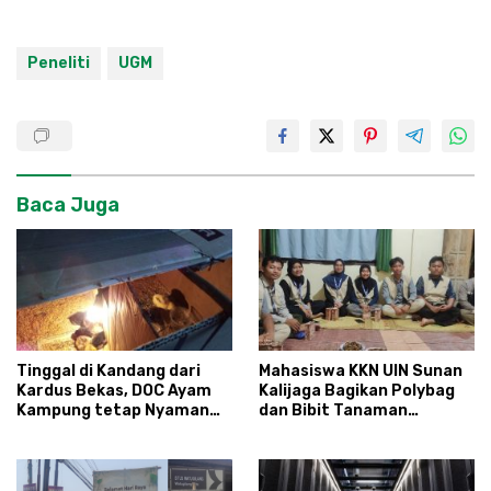
Peneliti
UGM
Baca Juga
Tinggal di Kandang dari
Mahasiswa KKN UIN Sunan
Kardus Bekas, DOC Ayam
Kalijaga Bagikan Polybag
Kampung tetap Nyaman
dan Bibit Tanaman
dan Sehat
Sayuran Hortikultura
kepada Warga Ngipikrejo 1