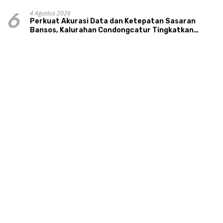
4 Agustus 2026
6
Perkuat Akurasi Data dan Ketepatan Sasaran
Bansos, Kalurahan Condongcatur Tingkatkan
Kapasitas 30 Agen Perlinsos