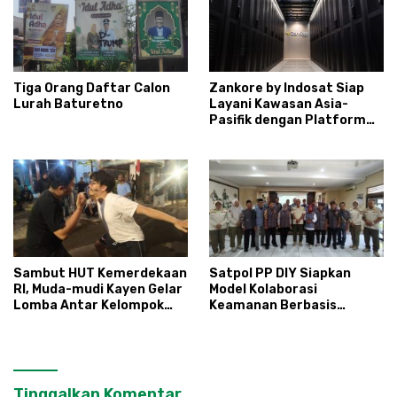
Tiga Orang Daftar Calon
Zankore by Indosat Siap
Lurah Baturetno
Layani Kawasan Asia-
Pasifik dengan Platform
Infrastruktur AI
Terintegerasi
Sambut HUT Kemerdekaan
Satpol PP DIY Siapkan
RI, Muda-mudi Kayen Gelar
Model Kolaborasi
Lomba Antar Kelompok
Keamanan Berbasis
Ronda
Masyarakat
Tinggalkan Komentar