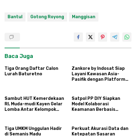
Bantul
Gotong Royong
Manggisan
Baca Juga
Tiga Orang Daftar Calon
Zankore by Indosat Siap
Lurah Baturetno
Layani Kawasan Asia-
Pasifik dengan Platform
Infrastruktur AI
Terintegerasi
Sambut HUT Kemerdekaan
Satpol PP DIY Siapkan
RI, Muda-mudi Kayen Gelar
Model Kolaborasi
Lomba Antar Kelompok
Keamanan Berbasis
Ronda
Masyarakat
Tiga UMKM Unggulan Hadir
Perkuat Akurasi Data dan
di Semanis Madu
Ketepatan Sasaran