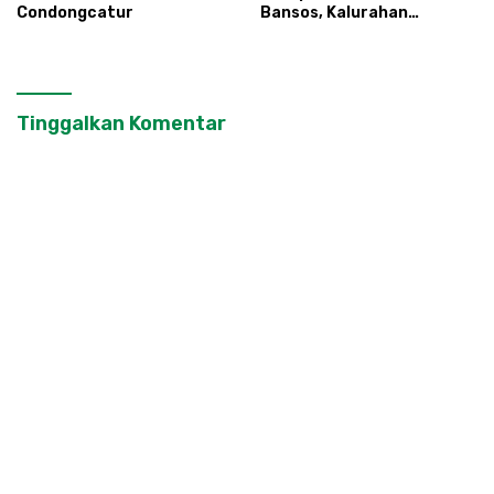
Condongcatur
Bansos, Kalurahan
Condongcatur Tingkatkan
Kapasitas 30 Agen
Perlinsos
Tinggalkan Komentar