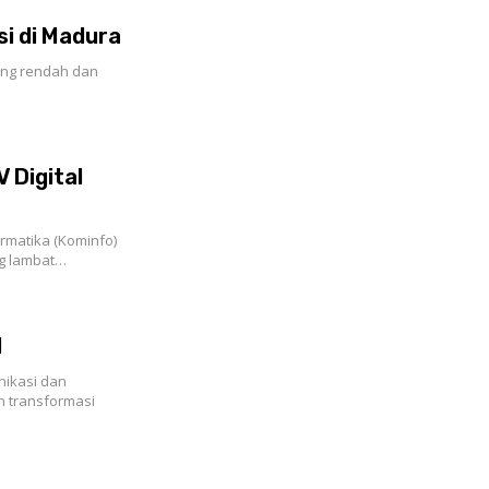
si di Madura
long rendah dan
 Digital
rmatika (Kominfo)
ng lambat…
l
ikasi dan
n transformasi