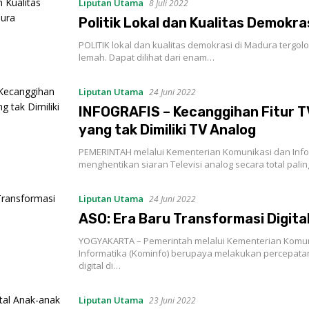
Liputan Utama
8 Juli 2022
Politik Lokal dan Kualitas Demokra
POLITIK lokal dan kualitas demokrasi di Madura tergo
lemah. Dapat dilihat dari enam…
Liputan Utama
24 Juni 2022
INFOGRAFIS – Kecanggihan Fitur TV
yang tak Dimiliki TV Analog
PEMERINTAH melalui Kementerian Komunikasi dan Info
menghentikan siaran Televisi analog secara total pali
Liputan Utama
24 Juni 2022
ASO: Era Baru Transformasi Digita
YOGYAKARTA – Pemerintah melalui Kementerian Komun
Informatika (Kominfo) berupaya melakukan percepata
digital di…
Liputan Utama
23 Juni 2022