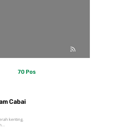
70 Pos
am Cabai
ah keriting,
an…