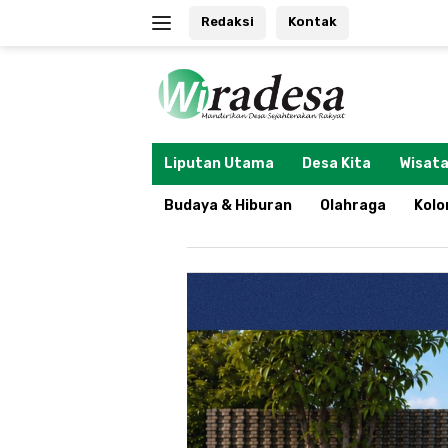
Langsung
Redaksi
Kontak
ke
konten
tutup
Liputan Utama
Desa Kita
Wisata
Budaya & Hiburan
Olahraga
Kol