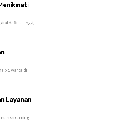
 Menikmati
al definisi tinggi,
an
alog, warga di
kan Layanan
yanan streaming.