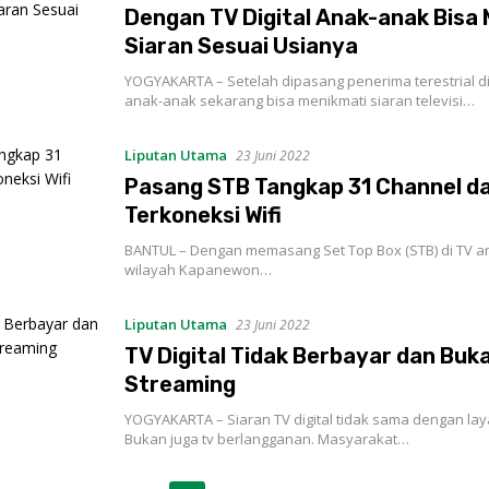
Dengan TV Digital Anak-anak Bisa
Siaran Sesuai Usianya
YOGYAKARTA – Setelah dipasang penerima terestrial digit
anak-anak sekarang bisa menikmati siaran televisi…
Liputan Utama
23 Juni 2022
Pasang STB Tangkap 31 Channel d
Terkoneksi Wifi
BANTUL – Dengan memasang Set Top Box (STB) di TV an
wilayah Kapanewon…
Liputan Utama
23 Juni 2022
TV Digital Tidak Berbayar dan Bu
Streaming
YOGYAKARTA – Siaran TV digital tidak sama dengan la
Bukan juga tv berlangganan. Masyarakat…