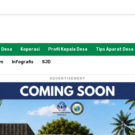
 Desa
Koperasi
Profil Kepala Desa
Tips Aparat Desa
om
Infografis
SJD
ADVERTISEMENT