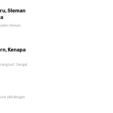
ru, Sleman
na
upaten Sleman
rn, Kenapa
orang tua”. Sangat
unir (40) dengan