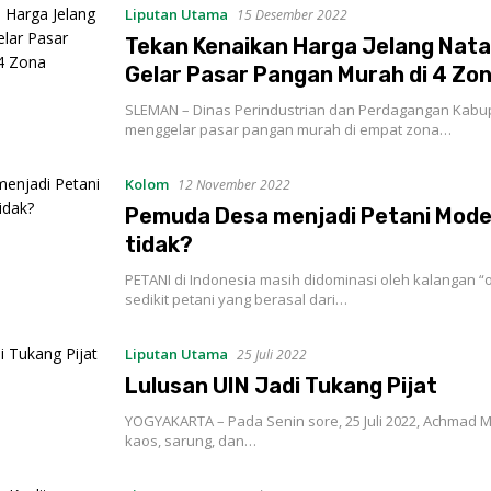
Liputan Utama
15 Desember 2022
Tekan Kenaikan Harga Jelang Nata
Gelar Pasar Pangan Murah di 4 Zo
SLEMAN – Dinas Perindustrian dan Perdagangan Kab
menggelar pasar pangan murah di empat zona…
Kolom
12 November 2022
Pemuda Desa menjadi Petani Mode
tidak?
PETANI di Indonesia masih didominasi oleh kalangan “
sedikit petani yang berasal dari…
Liputan Utama
25 Juli 2022
Lulusan UIN Jadi Tukang Pijat
YOGYAKARTA – Pada Senin sore, 25 Juli 2022, Achmad M
kaos, sarung, dan…