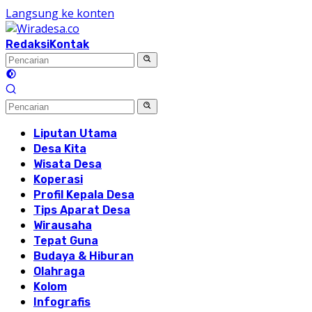
Langsung ke konten
Redaksi
Kontak
Liputan Utama
Desa Kita
Wisata Desa
Koperasi
Profil Kepala Desa
Tips Aparat Desa
Wirausaha
Tepat Guna
Budaya & Hiburan
Olahraga
Kolom
Infografis