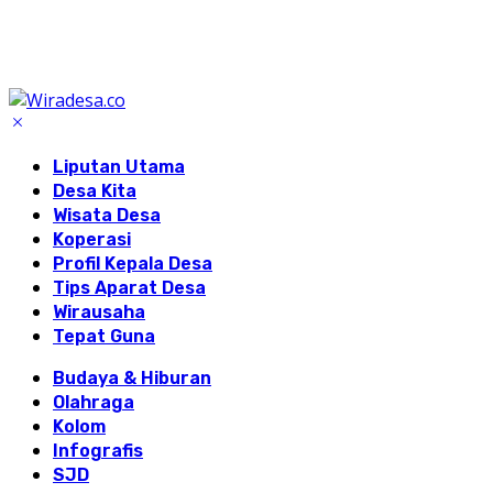
Liputan Utama
Desa Kita
Wisata Desa
Koperasi
Profil Kepala Desa
Tips Aparat Desa
Wirausaha
Tepat Guna
Budaya & Hiburan
Olahraga
Kolom
Infografis
SJD