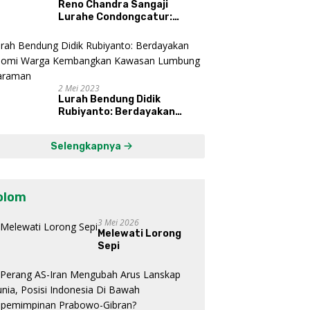
Reno Chandra Sangaji
Lurahe Condongcatur:
Bekerja Keras, Nikmati
Proses, Dengarkan Suara
Masyarakat, dan Syukuri
Hasil
2 Mei 2023
Lurah Bendung Didik
Rubiyanto: Berdayakan
Ekonomi Warga Kembangkan
Kawasan Lumbung
Selengkapnya
Mataraman
olom
3 Mei 2026
Melewati Lorong
Sepi