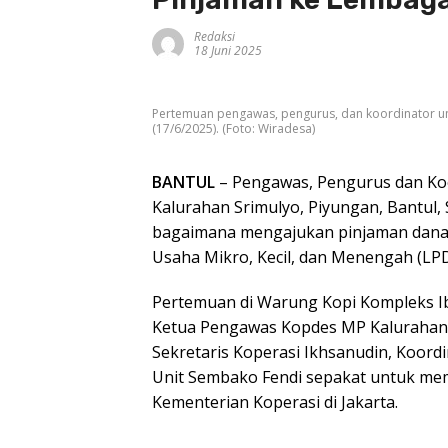
Redaksi
18 Juni 2025
Pertemuan pengawas, pengurus, dan koordinator uni
(17/6/2025). (Foto: Wiradesa)
BANTUL
– Pengawas, Pengurus dan Koo
Kalurahan Srimulyo, Piyungan, Bantul, 
bagaimana mengajukan pinjaman dana 
Usaha Mikro, Kecil, dan Menengah (L
Pertemuan di Warung Kopi Kompleks Ibu
Ketua Pengawas Kopdes MP Kalurahan S
Sekretaris Koperasi Ikhsanudin, Koordi
Unit Sembako Fendi sepakat untuk mem
Kementerian Koperasi di Jakarta.