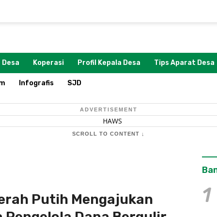
 Desa
Koperasi
Profil Kepala Desa
Tips Aparat Desa
om
Infografis
SJD
ADVERTISEMENT
SCROLL TO CONTENT ↓
Ban
1
erah Putih Mengajukan
 Pengelola Dana Bergulir