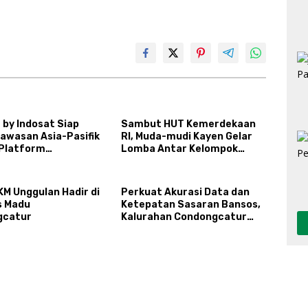
 by Indosat Siap
Sambut HUT Kemerdekaan
Kawasan Asia-Pasifik
RI, Muda-mudi Kayen Gelar
Platform
Lomba Antar Kelompok
uktur AI
Ronda
gerasi
KM Unggulan Hadir di
Perkuat Akurasi Data dan
s Madu
Ketepatan Sasaran Bansos,
gcatur
Kalurahan Condongcatur
Tingkatkan Kapasitas 30
Agen Perlinsos