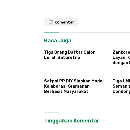
Komentar
Baca Juga
Tiga Orang Daftar Calon
Zankore
Lurah Baturetno
Layani 
dengan 
Infrastr
Terinte
Satpol PP DIY Siapkan Model
Tiga UM
Kolaborasi Keamanan
Semani
Berbasis Masyarakat
Condon
Tinggalkan Komentar