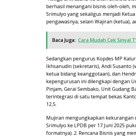
berhasil menangani bisnis oleh-oleh, m
Srimulyo yang sekaligus menjadi Ketu
pengawasnya, selain Wajiran (ketua), 
Baca Juga:
Cara Mudah Cek Sinyal T
Sedangkan pengurus Kopdes MP Kalurah
Ikhsanudin (sekretaris), Andi Susanto (
ketua bidang keanggotaan), dan Hendr
kepengurusan ini dilengkapi dengan Un
Pinjam, Gerai Sembako, Unit Gudang Ba
terintegrasi di satu tempat bekas Kan
12,5.
Mujiran mengungkapkan kekurangan 
Srimulyo ke LPDB per 17 Juni 2025 puku
formatnya). 2. ⁠Rencana Bisnis yang 