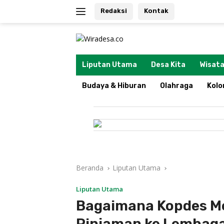
Langsung
Redaksi
Kontak
ke
konten
tutup
Liputan Utama
Desa Kita
Wisata
Budaya & Hiburan
Olahraga
Kol
Beranda
Liputan Utama
Liputan Utama
Bagaimana Kopdes M
Pinjaman ke Lembaga