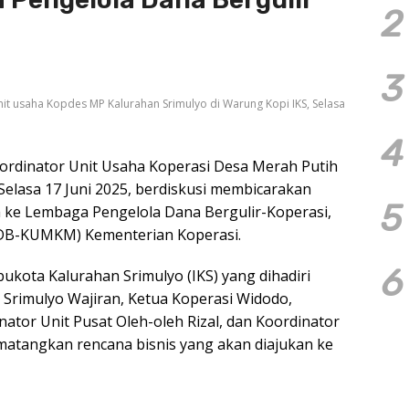
2
3
t usaha Kopdes MP Kalurahan Srimulyo di Warung Kopi IKS, Selasa
4
rdinator Unit Usaha Koperasi Desa Merah Putih
Selasa 17 Juni 2025, berdiskusi membicarakan
5
ke Lembaga Pengelola Dana Bergulir-Koperasi,
PDB-KUMKM) Kementerian Koperasi.
6
kota Kalurahan Srimulyo (IKS) yang dihadiri
rimulyo Wajiran, Ketua Koperasi Widodo,
nator Unit Pusat Oleh-oleh Rizal, dan Koordinator
atangkan rencana bisnis yang akan diajukan ke