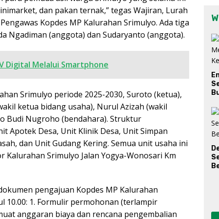
inimarket, dan pakan ternak,” tegas Wajiran, Lurah
W
a Pengawas Kopdes MP Kalurahan Srimulyo. Ada tiga
ada Ngadiman (anggota) dan Sudaryanto (anggota).
V Digital Melalui Smartphone
E
Se
Bu
an Srimulyo periode 2025-2030, Suroto (ketua),
wakil ketua bidang usaha), Nurul Azizah (wakil
o Budi Nugroho (bendahara). Struktur
it Apotek Desa, Unit Klinik Desa, Unit Simpan
sah, dan Unit Gudang Kering. Semua unit usaha ini
D
tor Kalurahan Srimulyo Jalan Yogya-Wonosari Km
S
Be
dokumen pengajuan Kopdes MP Kalurahan
l 10.00: 1. Formulir permohonan (terlampir
memuat anggaran biaya dan rencana pengembalian