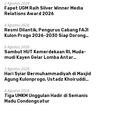
Pariwisata, dan Ekologi Klaten
2 Agustus 2026
Fapet UGM Raih Silver Winner Media
Relations Award 2026
4 Agustus 2026
Resmi Dilantik, Pengurus Cabang FAJI
Kulon Progo 2026-2030 Siap Dorong
Prestasi dan Sektor Sport Tourism
Sungai Progo
6 Agustus 2026
Sambut HUT Kemerdekaan RI, Muda-
mudi Kayen Gelar Lomba Antar
Kelompok Ronda
3 Agustus 2026
Hari Syiar Bermuhammadiyah di Masjid
Agung Kulonprogo, Ustadz Khoiruddin
Bashori: Faktor Utama Keluarga
Sakinah Adalah Agama
4 Agustus 2026
Tiga UMKM Unggulan Hadir di Semanis
Madu Condongcatur