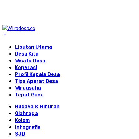
Liputan Utama
Desa Kita
Wisata Desa
Koperasi
Profil Kepala Desa
Tips Aparat Desa
Wirausaha
Tepat Guna
Budaya & Hiburan
Olahraga
Kolom
Infografis
SJD