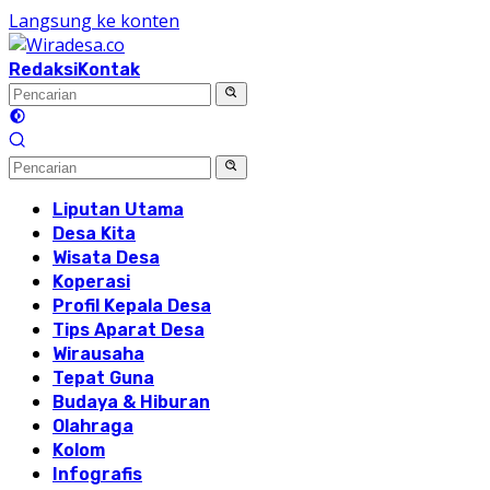
Langsung ke konten
Redaksi
Kontak
Liputan Utama
Desa Kita
Wisata Desa
Koperasi
Profil Kepala Desa
Tips Aparat Desa
Wirausaha
Tepat Guna
Budaya & Hiburan
Olahraga
Kolom
Infografis