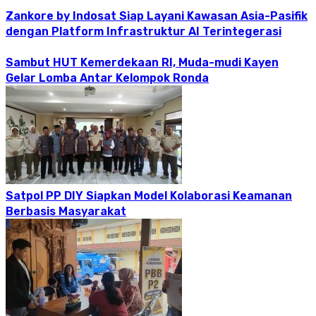
Zankore by Indosat Siap Layani Kawasan Asia-Pasifik
dengan Platform Infrastruktur AI Terintegerasi
Sambut HUT Kemerdekaan RI, Muda-mudi Kayen
Gelar Lomba Antar Kelompok Ronda
Satpol PP DIY Siapkan Model Kolaborasi Keamanan
Berbasis Masyarakat