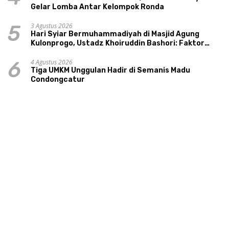
Gelar Lomba Antar Kelompok Ronda
3 Agustus 2026
5
Hari Syiar Bermuhammadiyah di Masjid Agung
Kulonprogo, Ustadz Khoiruddin Bashori: Faktor
Utama Keluarga Sakinah Adalah Agama
4 Agustus 2026
6
Tiga UMKM Unggulan Hadir di Semanis Madu
Condongcatur