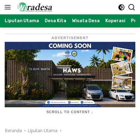
Langsung
ke
konten
Liputan Utama
Desa Kita
Wisata Desa
Koperasi
Prof
ADVERTISEMENT
SCROLL TO CONTENT ↓
Beranda
Liputan Utama