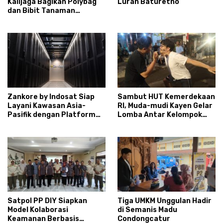
Kalijaga Bagikan Polybag
Lurah Baturetno
dan Bibit Tanaman
Sayuran Hortikultura
kepada Warga Ngipikrejo 1
Zankore by Indosat Siap
Sambut HUT Kemerdekaan
Layani Kawasan Asia-
RI, Muda-mudi Kayen Gelar
Pasifik dengan Platform
Lomba Antar Kelompok
Infrastruktur AI
Ronda
Terintegerasi
Satpol PP DIY Siapkan
Tiga UMKM Unggulan Hadir
Model Kolaborasi
di Semanis Madu
Keamanan Berbasis
Condongcatur