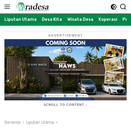
Langsung
ke
konten
Liputan Utama
Desa Kita
Wisata Desa
Koperasi
Prof
ADVERTISEMENT
SCROLL TO CONTENT ↓
Beranda
Liputan Utama