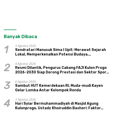
Banyak Dibaca
3 Agustus 2026
1
Sendratari Manusuk Sima I Upit: Merawat Sejarah
Lokal, Memperkenalkan Potensi Budaya,
Pariwisata, dan Ekologi Klaten
4 Agustus 2026
2
Resmi Dilantik, Pengurus Cabang FAJI Kulon Progo
2026-2030 Siap Dorong Prestasi dan Sektor Sport
Tourism Sungai Progo
6 Agustus 2026
3
Sambut HUT Kemerdekaan RI, Muda-mudi Kayen
Gelar Lomba Antar Kelompok Ronda
3 Agustus 2026
4
Hari Syiar Bermuhammadiyah di Masjid Agung
Kulonprogo, Ustadz Khoiruddin Bashori: Faktor
Utama Keluarga Sakinah Adalah Agama