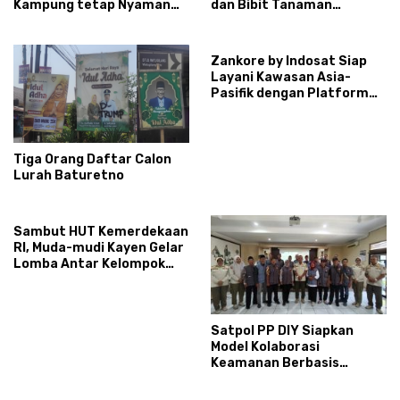
Kampung tetap Nyaman
dan Bibit Tanaman
dan Sehat
Sayuran Hortikultura
kepada Warga Ngipikrejo 1
Zankore by Indosat Siap
Layani Kawasan Asia-
Pasifik dengan Platform
Infrastruktur AI
Terintegerasi
Tiga Orang Daftar Calon
Lurah Baturetno
Sambut HUT Kemerdekaan
RI, Muda-mudi Kayen Gelar
Lomba Antar Kelompok
Ronda
Satpol PP DIY Siapkan
Model Kolaborasi
Keamanan Berbasis
Masyarakat