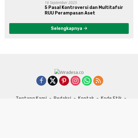
16 September 2025
5 Pasal Kontroversi dan Multitafsir
RUU Perampasan Aset
Selengkapnya
Tentang Kami
Redaksi
Kontak
Kode Etik
Pedoman Media Siber
Kebijakan Privasi
© 2026 - PT Pewarta Peduli Desa - All Rights Reserved.
%d