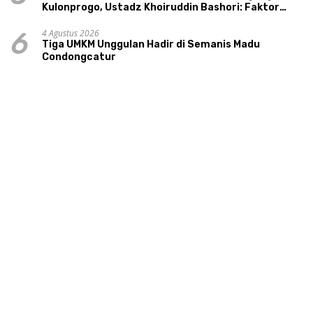
Kulonprogo, Ustadz Khoiruddin Bashori: Faktor
Utama Keluarga Sakinah Adalah Agama
4 Agustus 2026
6
Tiga UMKM Unggulan Hadir di Semanis Madu
Condongcatur