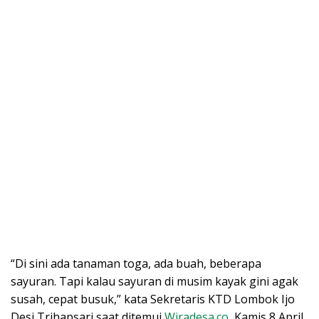
“Di sini ada tanaman toga, ada buah, beberapa
sayuran. Tapi kalau sayuran di musim kayak gini agak
susah, cepat busuk,” kata Sekretaris KTD Lombok Ijo
Desi Trihapsari saat ditemui
Wiradesa.co
, Kamis 8 April