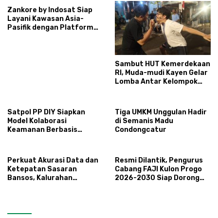
Zankore by Indosat Siap
Layani Kawasan Asia-
Pasifik dengan Platform
Infrastruktur AI
Terintegerasi
Sambut HUT Kemerdekaan
RI, Muda-mudi Kayen Gelar
Lomba Antar Kelompok
Ronda
Satpol PP DIY Siapkan
Tiga UMKM Unggulan Hadir
Model Kolaborasi
di Semanis Madu
Keamanan Berbasis
Condongcatur
Masyarakat
Perkuat Akurasi Data dan
Resmi Dilantik, Pengurus
Ketepatan Sasaran
Cabang FAJI Kulon Progo
Bansos, Kalurahan
2026-2030 Siap Dorong
Condongcatur Tingkatkan
Prestasi dan Sektor Sport
Kapasitas 30 Agen
Tourism Sungai Progo
Perlinsos