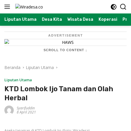
Langsung
ke
konten
Liputan Utama
Desa Kita
Wisata Desa
Koperasi
Prof
ADVERTISEMENT
SCROLL TO CONTENT ↓
Beranda
Liputan Utama
Liputan Utama
KTD Lombok Ijo Tanam dan Olah
Herbal
Syarifuddin
8 April 2021
Aneka tanaman di KTD Lombok Ijo (Foto: Wiradesa)