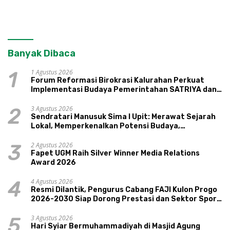
Banyak Dibaca
1 Agustus 2026
1
Forum Reformasi Birokrasi Kalurahan Perkuat
Implementasi Budaya Pemerintahan SATRIYA dan
Nilai Kepamongan DIY
3 Agustus 2026
2
Sendratari Manusuk Sima I Upit: Merawat Sejarah
Lokal, Memperkenalkan Potensi Budaya,
Pariwisata, dan Ekologi Klaten
2 Agustus 2026
3
Fapet UGM Raih Silver Winner Media Relations
Award 2026
4 Agustus 2026
4
Resmi Dilantik, Pengurus Cabang FAJI Kulon Progo
2026-2030 Siap Dorong Prestasi dan Sektor Sport
Tourism Sungai Progo
3 Agustus 2026
5
Hari Syiar Bermuhammadiyah di Masjid Agung