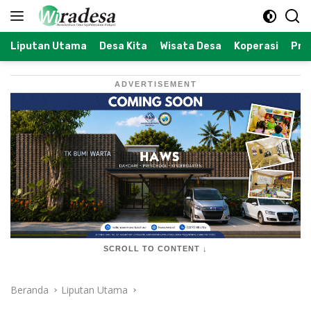
Langsung
ke
konten
Liputan Utama
Desa Kita
Wisata Desa
Koperasi
Prof
ADVERTISEMENT
SCROLL TO CONTENT ↓
Beranda
Liputan Utama