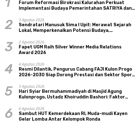
1
Forum Reformasi Birokrasi Kalurahan Perkuat
Implementasi Budaya Pemerintahan SATRIYA dan
Nilai Kepamongan DIY
3 Agustus 2026
2
Sendratari Manusuk Sima I Upit: Merawat Sejarah
Lokal, Memperkenalkan Potensi Budaya,
Pariwisata, dan Ekologi Klaten
2 Agustus 2026
3
Fapet UGM Raih Silver Winner Media Relations
Award 2026
4 Agustus 2026
4
Resmi Dilantik, Pengurus Cabang FAJI Kulon Progo
2026-2030 Siap Dorong Prestasi dan Sektor Sport
Tourism Sungai Progo
3 Agustus 2026
5
Hari Syiar Bermuhammadiyah di Masjid Agung
Kulonprogo, Ustadz Khoiruddin Bashori: Faktor
Utama Keluarga Sakinah Adalah Agama
6 Agustus 2026
6
Sambut HUT Kemerdekaan RI, Muda-mudi Kayen
Gelar Lomba Antar Kelompok Ronda