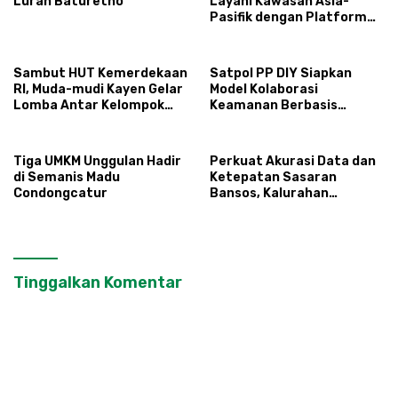
Lurah Baturetno
Layani Kawasan Asia-
Pasifik dengan Platform
Infrastruktur AI
Terintegerasi
Sambut HUT Kemerdekaan
Satpol PP DIY Siapkan
RI, Muda-mudi Kayen Gelar
Model Kolaborasi
Lomba Antar Kelompok
Keamanan Berbasis
Ronda
Masyarakat
Tiga UMKM Unggulan Hadir
Perkuat Akurasi Data dan
di Semanis Madu
Ketepatan Sasaran
Condongcatur
Bansos, Kalurahan
Condongcatur Tingkatkan
Kapasitas 30 Agen
Perlinsos
Tinggalkan Komentar