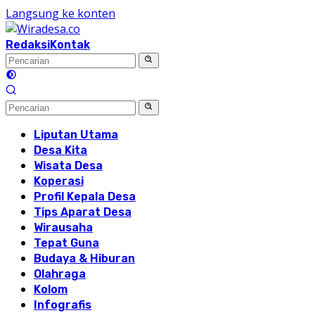
Langsung ke konten
Redaksi
Kontak
Liputan Utama
Desa Kita
Wisata Desa
Koperasi
Profil Kepala Desa
Tips Aparat Desa
Wirausaha
Tepat Guna
Budaya & Hiburan
Olahraga
Kolom
Infografis