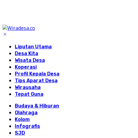
Liputan Utama
Desa Kita
Wisata Desa
Koperasi
Profil Kepala Desa
Tips Aparat Desa
Wirausaha
Tepat Guna
Budaya & Hiburan
Olahraga
Kolom
Infografis
SJD