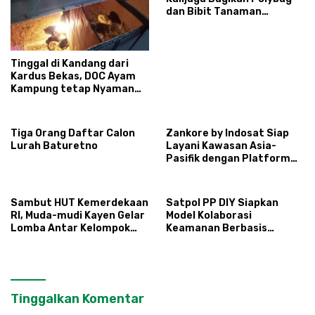
dan Bibit Tanaman
Sayuran Hortikultura
kepada Warga Ngipikrejo 1
Tinggal di Kandang dari
Kardus Bekas, DOC Ayam
Kampung tetap Nyaman
dan Sehat
Tiga Orang Daftar Calon
Zankore by Indosat Siap
Lurah Baturetno
Layani Kawasan Asia-
Pasifik dengan Platform
Infrastruktur AI
Terintegerasi
Sambut HUT Kemerdekaan
Satpol PP DIY Siapkan
RI, Muda-mudi Kayen Gelar
Model Kolaborasi
Lomba Antar Kelompok
Keamanan Berbasis
Ronda
Masyarakat
Tinggalkan Komentar