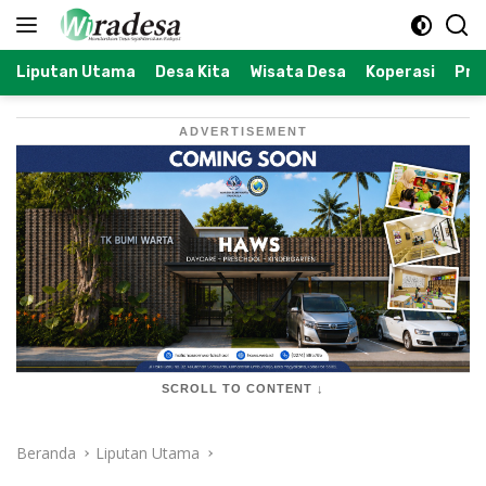
Langsung
ke
konten
Liputan Utama
Desa Kita
Wisata Desa
Koperasi
Prof
ADVERTISEMENT
SCROLL TO CONTENT ↓
Beranda
Liputan Utama