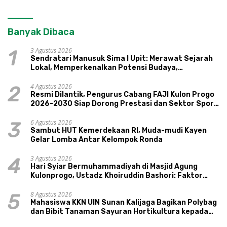
Banyak Dibaca
3 Agustus 2026
1
Sendratari Manusuk Sima I Upit: Merawat Sejarah
Lokal, Memperkenalkan Potensi Budaya,
Pariwisata, dan Ekologi Klaten
4 Agustus 2026
2
Resmi Dilantik, Pengurus Cabang FAJI Kulon Progo
2026-2030 Siap Dorong Prestasi dan Sektor Sport
Tourism Sungai Progo
6 Agustus 2026
3
Sambut HUT Kemerdekaan RI, Muda-mudi Kayen
Gelar Lomba Antar Kelompok Ronda
3 Agustus 2026
4
Hari Syiar Bermuhammadiyah di Masjid Agung
Kulonprogo, Ustadz Khoiruddin Bashori: Faktor
Utama Keluarga Sakinah Adalah Agama
8 Agustus 2026
5
Mahasiswa KKN UIN Sunan Kalijaga Bagikan Polybag
dan Bibit Tanaman Sayuran Hortikultura kepada
Warga Ngipikrejo 1