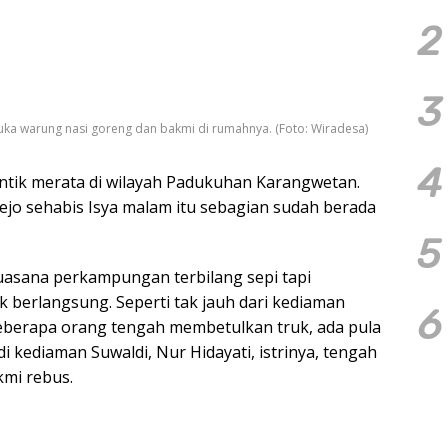
2
3
buka warung nasi goreng dan bakmi di rumahnya. (Foto: Wiradesa)
4
rintik merata di wilayah Padukuhan Karangwetan.
jo sehabis Isya malam itu sebagian sudah berada
5
uasana perkampungan terbilang sepi tapi
 berlangsung. Seperti tak jauh dari kediaman
6
eberapa orang tengah membetulkan truk, ada pula
i kediaman Suwaldi, Nur Hidayati, istrinya, tengah
mi rebus.