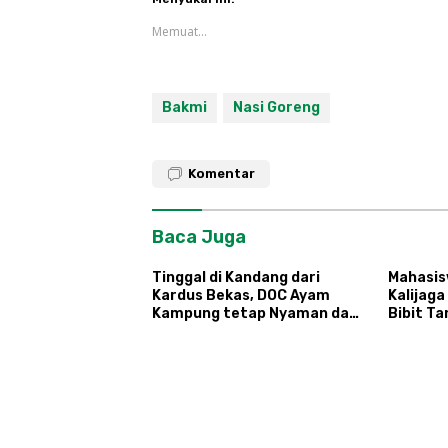
Memuat...
Bakmi
Nasi Goreng
Komentar
Baca Juga
Tinggal di Kandang dari
Mahasis
Kardus Bekas, DOC Ayam
Kalijaga
Kampung tetap Nyaman dan
Bibit T
Sehat
Hortiku
Ngipikre