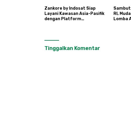
Zankore by Indosat Siap
Sambut
Layani Kawasan Asia-Pasifik
RI, Mud
dengan Platform
Lomba A
Infrastruktur AI
Ronda
Terintegerasi
Tinggalkan Komentar