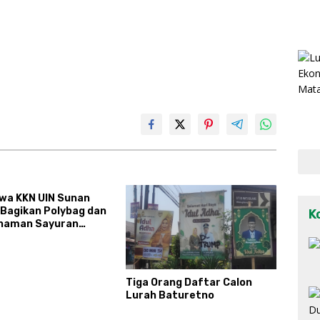
wa KKN UIN Sunan
 Bagikan Polybag dan
K
anaman Sayuran
ltura kepada Warga
jo 1
Tiga Orang Daftar Calon
Lurah Baturetno