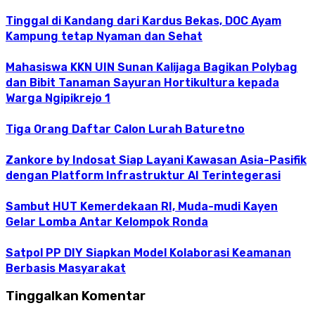
Tinggal di Kandang dari Kardus Bekas, DOC Ayam
Kampung tetap Nyaman dan Sehat
Mahasiswa KKN UIN Sunan Kalijaga Bagikan Polybag
dan Bibit Tanaman Sayuran Hortikultura kepada
Warga Ngipikrejo 1
Tiga Orang Daftar Calon Lurah Baturetno
Zankore by Indosat Siap Layani Kawasan Asia-Pasifik
dengan Platform Infrastruktur AI Terintegerasi
Sambut HUT Kemerdekaan RI, Muda-mudi Kayen
Gelar Lomba Antar Kelompok Ronda
Satpol PP DIY Siapkan Model Kolaborasi Keamanan
Berbasis Masyarakat
Tinggalkan Komentar