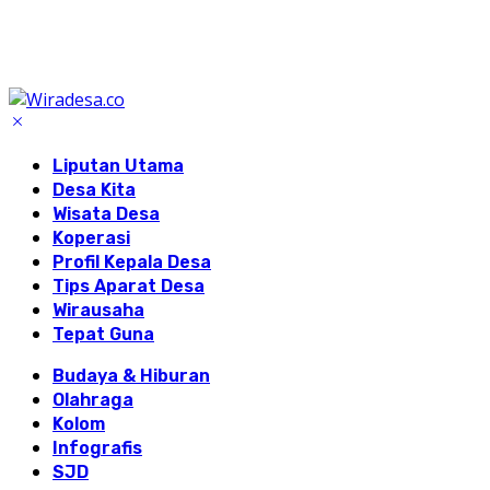
Liputan Utama
Desa Kita
Wisata Desa
Koperasi
Profil Kepala Desa
Tips Aparat Desa
Wirausaha
Tepat Guna
Budaya & Hiburan
Olahraga
Kolom
Infografis
SJD