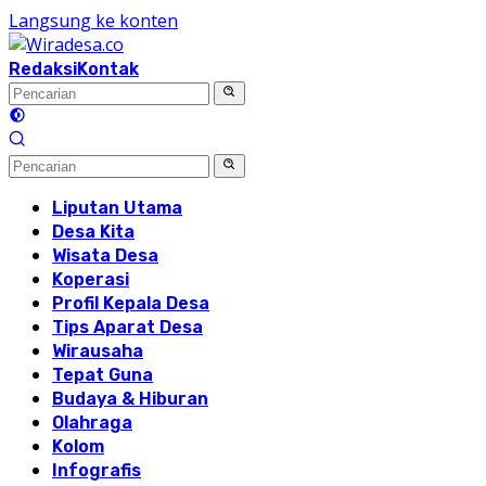
Langsung ke konten
Redaksi
Kontak
Liputan Utama
Desa Kita
Wisata Desa
Koperasi
Profil Kepala Desa
Tips Aparat Desa
Wirausaha
Tepat Guna
Budaya & Hiburan
Olahraga
Kolom
Infografis