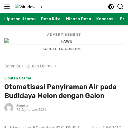
Langsung
ke
konten
Liputan Utama
Desa Kita
Wisata Desa
Koperasi
Prof
ADVERTISEMENT
SCROLL TO CONTENT ↓
Beranda
Liputan Utama
Liputan Utama
Otomatisasi Penyiraman Air pada
Budidaya Melon dengan Galon
Redaksi
19 September 2024
Budidaya melon di Tambakrejo RT 01 RW 43, Semanu, Kamis (19/9/2024).