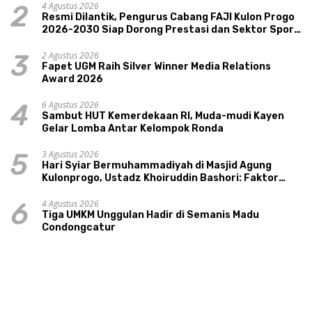
4 Agustus 2026
2
Resmi Dilantik, Pengurus Cabang FAJI Kulon Progo
2026-2030 Siap Dorong Prestasi dan Sektor Sport
Tourism Sungai Progo
2 Agustus 2026
3
Fapet UGM Raih Silver Winner Media Relations
Award 2026
6 Agustus 2026
4
Sambut HUT Kemerdekaan RI, Muda-mudi Kayen
Gelar Lomba Antar Kelompok Ronda
3 Agustus 2026
5
Hari Syiar Bermuhammadiyah di Masjid Agung
Kulonprogo, Ustadz Khoiruddin Bashori: Faktor
Utama Keluarga Sakinah Adalah Agama
4 Agustus 2026
6
Tiga UMKM Unggulan Hadir di Semanis Madu
Condongcatur