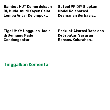
Terintegerasi
Sambut HUT Kemerdekaan
Satpol PP DIY Siapkan
RI, Muda-mudi Kayen Gelar
Model Kolaborasi
Lomba Antar Kelompok
Keamanan Berbasis
Ronda
Masyarakat
Tiga UMKM Unggulan Hadir
Perkuat Akurasi Data dan
di Semanis Madu
Ketepatan Sasaran
Condongcatur
Bansos, Kalurahan
Condongcatur Tingkatkan
Kapasitas 30 Agen
Perlinsos
Tinggalkan Komentar