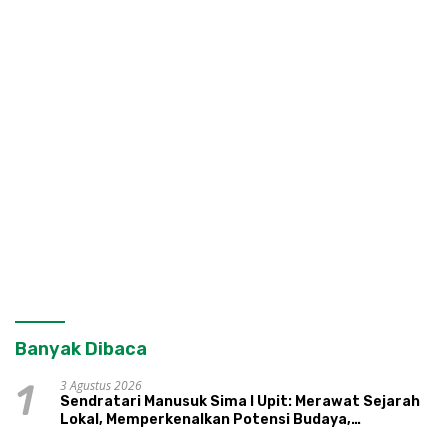
Banyak Dibaca
3 Agustus 2026
1
Sendratari Manusuk Sima I Upit: Merawat Sejarah
Lokal, Memperkenalkan Potensi Budaya,
Pariwisata, dan Ekologi Klaten