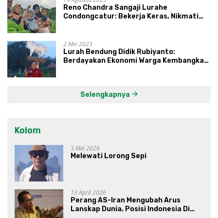
Reno Chandra Sangaji Lurahe
Condongcatur: Bekerja Keras, Nikmati
Proses, Dengarkan Suara Masyarakat,
dan Syukuri Hasil
2 Mei 2023
Lurah Bendung Didik Rubiyanto:
Berdayakan Ekonomi Warga Kembangkan
Kawasan Lumbung Mataraman
Selengkapnya
Kolom
3 Mei 2026
Melewati Lorong Sepi
13 April 2026
Perang AS-Iran Mengubah Arus
Lanskap Dunia, Posisi Indonesia Di
Bawah Kepemimpinan Prabowo-