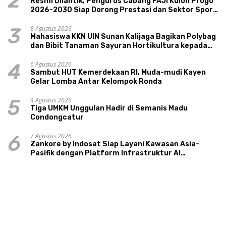
2
Resmi Dilantik, Pengurus Cabang FAJI Kulon Progo
2026-2030 Siap Dorong Prestasi dan Sektor Sport
Tourism Sungai Progo
8 Agustus 2026
3
Mahasiswa KKN UIN Sunan Kalijaga Bagikan Polybag
dan Bibit Tanaman Sayuran Hortikultura kepada
Warga Ngipikrejo 1
6 Agustus 2026
4
Sambut HUT Kemerdekaan RI, Muda-mudi Kayen
Gelar Lomba Antar Kelompok Ronda
4 Agustus 2026
5
Tiga UMKM Unggulan Hadir di Semanis Madu
Condongcatur
7 Agustus 2026
6
Zankore by Indosat Siap Layani Kawasan Asia-
Pasifik dengan Platform Infrastruktur AI
Terintegerasi