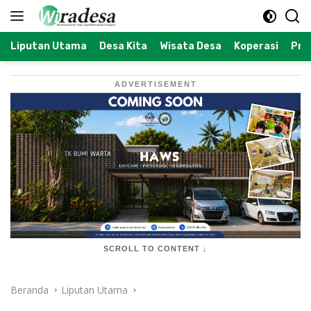
Langsung
ke
konten
Liputan Utama
Desa Kita
Wisata Desa
Koperasi
Prof
ADVERTISEMENT
SCROLL TO CONTENT ↓
Beranda
Liputan Utama