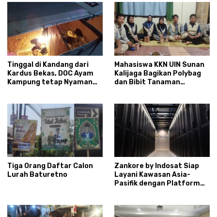
Tinggal di Kandang dari
Mahasiswa KKN UIN Sunan
Kardus Bekas, DOC Ayam
Kalijaga Bagikan Polybag
Kampung tetap Nyaman
dan Bibit Tanaman
dan Sehat
Sayuran Hortikultura
kepada Warga Ngipikrejo 1
Tiga Orang Daftar Calon
Zankore by Indosat Siap
Lurah Baturetno
Layani Kawasan Asia-
Pasifik dengan Platform
Infrastruktur AI
Terintegerasi