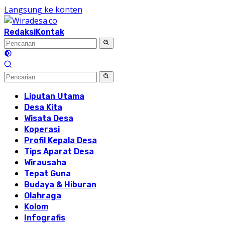
Langsung ke konten
Redaksi
Kontak
Liputan Utama
Desa Kita
Wisata Desa
Koperasi
Profil Kepala Desa
Tips Aparat Desa
Wirausaha
Tepat Guna
Budaya & Hiburan
Olahraga
Kolom
Infografis