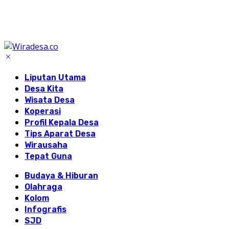
Liputan Utama
Desa Kita
Wisata Desa
Koperasi
Profil Kepala Desa
Tips Aparat Desa
Wirausaha
Tepat Guna
Budaya & Hiburan
Olahraga
Kolom
Infografis
SJD