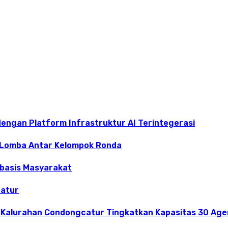
dengan Platform Infrastruktur AI Terintegerasi
 Lomba Antar Kelompok Ronda
rbasis Masyarakat
catur
 Kalurahan Condongcatur Tingkatkan Kapasitas 30 Agen