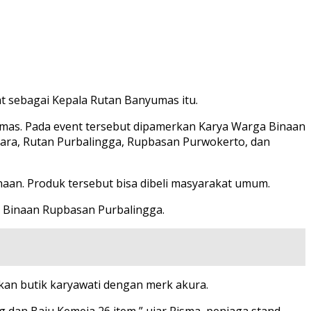
t sebagai Kepala Rutan Banyumas itu.
umas. Pada event tersebut dipamerkan Karya Warga Binaan
gara, Rutan Purbalingga, Rupbasan Purwokerto, dan
an. Produk tersebut bisa dibeli masyarakat umum.
 Binaan Rupbasan Purbalingga.
kan butik karyawati dengan merk akura.
 dan Baju Kemeja 26 item,” ujar Risma, penjaga stand