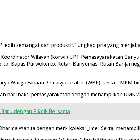
lebih semangat dan produktif,” ungkap pria yang menjaba
 Koordinator Wilayah (korwil) UPT Pemasayarakatan Bany
kerto, Bapas Purwokerto, Rutan Banyumas, Rutan Banjarne
arya Warga Binaan Pemasyarakatan (WBP), serta UMKM bina
aian hari bakti pemasyarakatan dengan menampilkan UMKM
Baru dengan Piknik Bersama
harma Wanita dengan merk koleksi _imel. Serta, menampil
ernak pernik 30 macam /45 item, 2 buah Miniatur Bus oleng