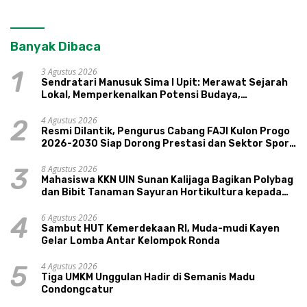
Banyak Dibaca
3 Agustus 2026
1
Sendratari Manusuk Sima I Upit: Merawat Sejarah
Lokal, Memperkenalkan Potensi Budaya,
Pariwisata, dan Ekologi Klaten
4 Agustus 2026
2
Resmi Dilantik, Pengurus Cabang FAJI Kulon Progo
2026-2030 Siap Dorong Prestasi dan Sektor Sport
Tourism Sungai Progo
8 Agustus 2026
3
Mahasiswa KKN UIN Sunan Kalijaga Bagikan Polybag
dan Bibit Tanaman Sayuran Hortikultura kepada
Warga Ngipikrejo 1
6 Agustus 2026
4
Sambut HUT Kemerdekaan RI, Muda-mudi Kayen
Gelar Lomba Antar Kelompok Ronda
4 Agustus 2026
5
Tiga UMKM Unggulan Hadir di Semanis Madu
Condongcatur