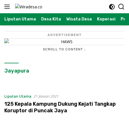
Langsung
ke
konten
Liputan Utama
Desa Kita
Wisata Desa
Koperasi
Prof
ADVERTISEMENT
SCROLL TO CONTENT ↓
Jayapura
Liputan Utama
21 Januari 2021
125 Kepala Kampung Dukung Kejati Tangkap
Koruptor di Puncak Jaya