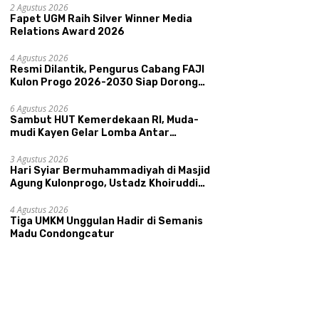
Pariwisata, dan Ekologi Klaten
2 Agustus 2026
Fapet UGM Raih Silver Winner Media
Relations Award 2026
4 Agustus 2026
Resmi Dilantik, Pengurus Cabang FAJI
Kulon Progo 2026-2030 Siap Dorong
Prestasi dan Sektor Sport Tourism
Sungai Progo
6 Agustus 2026
Sambut HUT Kemerdekaan RI, Muda-
mudi Kayen Gelar Lomba Antar
Kelompok Ronda
3 Agustus 2026
Hari Syiar Bermuhammadiyah di Masjid
Agung Kulonprogo, Ustadz Khoiruddin
Bashori: Faktor Utama Keluarga
Sakinah Adalah Agama
4 Agustus 2026
Tiga UMKM Unggulan Hadir di Semanis
Madu Condongcatur