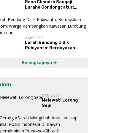
Reno Chandra Sangaji
Lurahe Condongcatur:
Bekerja Keras, Nikmati
Proses, Dengarkan Suara
Masyarakat, dan Syukuri
Hasil
2 Mei 2023
Lurah Bendung Didik
Rubiyanto: Berdayakan
Ekonomi Warga Kembangkan
Kawasan Lumbung
Selengkapnya
Mataraman
olom
3 Mei 2026
Melewati Lorong
Sepi