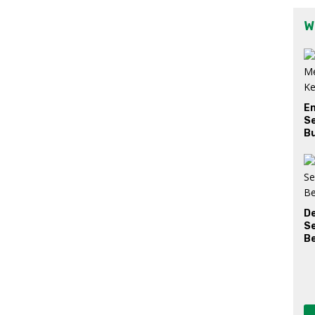
W
E
Se
Bu
D
S
Be