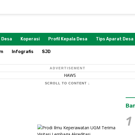
 Desa
Koperasi
Profil Kepala Desa
Tips Aparat Desa
om
Infografis
SJD
ADVERTISEMENT
SCROLL TO CONTENT ↓
Ban
1