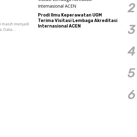
2
Prodi Ilmu Keperawatan UGM
Terima Visitasi Lembaga Akreditasi
i masih menjadi
3
Internasional ACEN
a. Data…
4
5
6