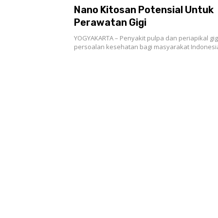
Nano Kitosan Potensial Untuk
Perawatan Gigi
YOGYAKARTA – Penyakit pulpa dan periapikal gig
persoalan kesehatan bagi masyarakat Indonesi