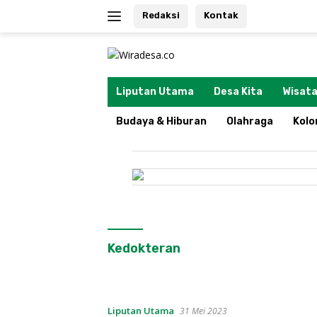
Langsung
Redaksi
Kontak
ke
konten
tutup
Liputan Utama
Desa Kita
Wisata
Budaya & Hiburan
Olahraga
Kol
Kedokteran
Liputan Utama
31 Mei 2023