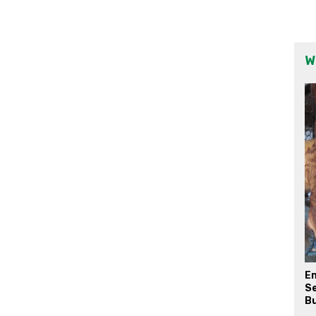
W
E
Se
Bu