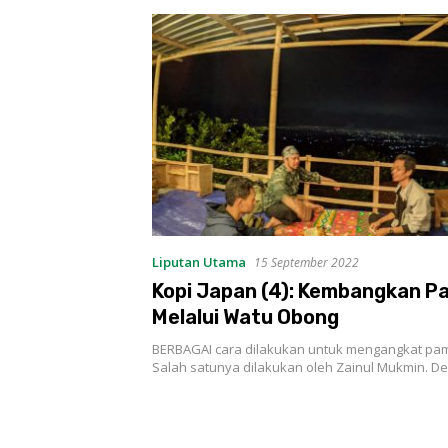
Liputan Utama
15 September 2022
Kopi Japan (4): Kembangkan P
Melalui Watu Obong
BERBAGAI cara dilakukan untuk mengangkat pam
Salah satunya dilakukan oleh Zainul Mukmin. 