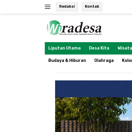
Langsung
Redaksi
Kontak
ke
konten
tutup
Liputan Utama
Desa Kita
Wisata
Budaya & Hiburan
Olahraga
Kol