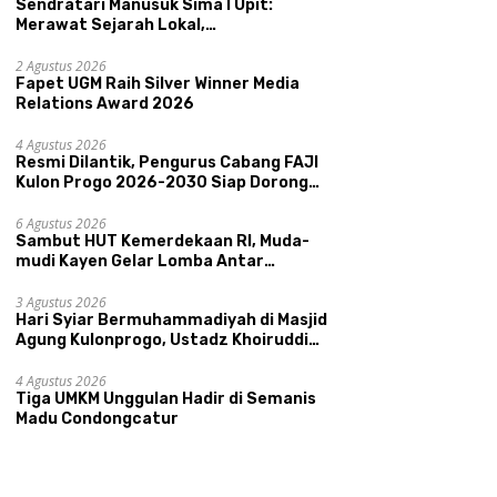
Sendratari Manusuk Sima I Upit:
Merawat Sejarah Lokal,
Memperkenalkan Potensi Budaya,
Pariwisata, dan Ekologi Klaten
2 Agustus 2026
Fapet UGM Raih Silver Winner Media
Relations Award 2026
4 Agustus 2026
Resmi Dilantik, Pengurus Cabang FAJI
Kulon Progo 2026-2030 Siap Dorong
Prestasi dan Sektor Sport Tourism
Sungai Progo
6 Agustus 2026
Sambut HUT Kemerdekaan RI, Muda-
mudi Kayen Gelar Lomba Antar
Kelompok Ronda
3 Agustus 2026
Hari Syiar Bermuhammadiyah di Masjid
Agung Kulonprogo, Ustadz Khoiruddin
Bashori: Faktor Utama Keluarga
Sakinah Adalah Agama
4 Agustus 2026
Tiga UMKM Unggulan Hadir di Semanis
Madu Condongcatur