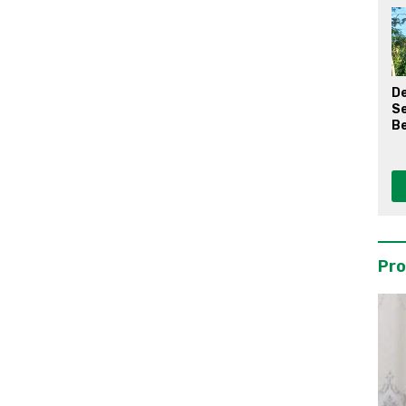
D
S
Be
Pro