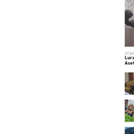
22 Ja
Lur
Aset