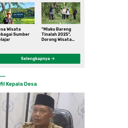
esa Wisata
“Mlaku Bareng
ebagai Sumber
Tinalah 2025”,
lajar
Dorong Wisata
Berkelanjutan di
Kulon Progo
Selengkapnya
fil Kepala Desa