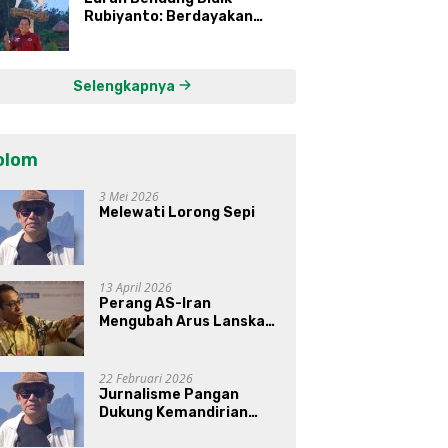
Rubiyanto: Berdayakan
Ekonomi Warga Kembangkan
Kawasan Lumbung
Mataraman
Selengkapnya
olom
3 Mei 2026
Melewati Lorong Sepi
13 April 2026
Perang AS-Iran
Mengubah Arus Lanskap
Dunia, Posisi Indonesia Di
Bawah Kepemimpinan
Prabowo-Gibran?
22 Februari 2026
Jurnalisme Pangan
Dukung Kemandirian
Pangan di Indonesia