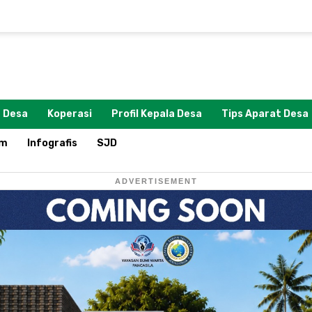
 Desa
Koperasi
Profil Kepala Desa
Tips Aparat Desa
om
Infografis
SJD
ADVERTISEMENT