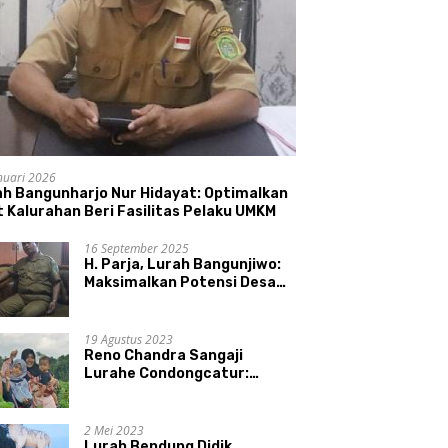
nuari 2026
ah Bangunharjo Nur Hidayat: Optimalkan
 Kalurahan Beri Fasilitas Pelaku UMKM
16 September 2025
H. Parja, Lurah Bangunjiwo:
Maksimalkan Potensi Desa
dan UMKM
19 Agustus 2023
Reno Chandra Sangaji
Lurahe Condongcatur:
Bekerja Keras, Nikmati
Proses, Dengarkan Suara
Masyarakat, dan Syukuri
2 Mei 2023
Hasil
Lurah Bendung Didik