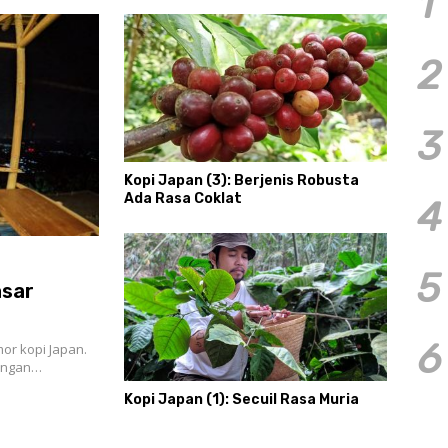
1
2
3
Kopi Japan (3): Berjenis Robusta
Ada Rasa Coklat
4
5
asar
6
or kopi Japan.
Dengan…
Kopi Japan (1): Secuil Rasa Muria