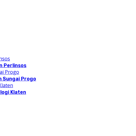
 Perlinsos
m Sungai Progo
logi Klaten