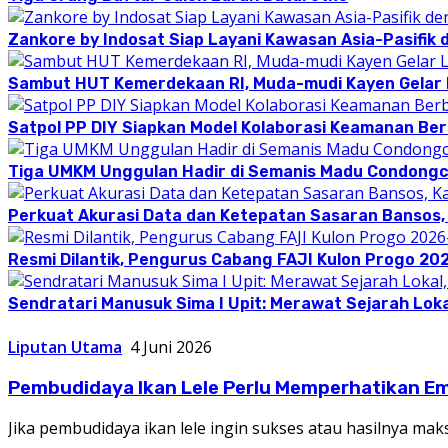
Zankore by Indosat Siap Layani Kawasan Asia-Pasifik 
Sambut HUT Kemerdekaan RI, Muda-mudi Kayen Gelar
Satpol PP DIY Siapkan Model Kolaborasi Keamanan Be
Tiga UMKM Unggulan Hadir di Semanis Madu Condong
Perkuat Akurasi Data dan Ketepatan Sasaran Bansos,
Resmi Dilantik, Pengurus Cabang FAJI Kulon Progo 20
Sendratari Manusuk Sima I Upit: Merawat Sejarah Loka
Liputan Utama
4 Juni 2026
Pembudidaya Ikan Lele Perlu Memperhatikan Emp
Jika pembudidaya ikan lele ingin sukses atau hasilnya ma