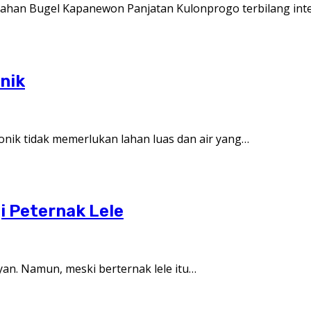
han Bugel Kapanewon Panjatan Kulonprogo terbilang inten
nik
nik tidak memerlukan lahan luas dan air yang…
i Peternak Lele
yan. Namun, meski berternak lele itu…