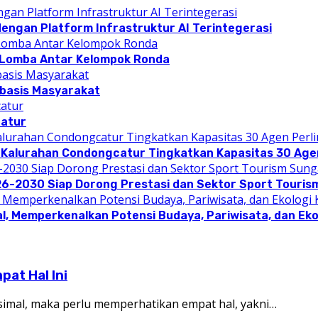
dengan Platform Infrastruktur AI Terintegerasi
 Lomba Antar Kelompok Ronda
rbasis Masyarakat
catur
 Kalurahan Condongcatur Tingkatkan Kapasitas 30 Agen
26-2030 Siap Dorong Prestasi dan Sektor Sport Touris
l, Memperkenalkan Potensi Budaya, Pariwisata, dan Eko
at Hal Ini
ksimal, maka perlu memperhatikan empat hal, yakni…