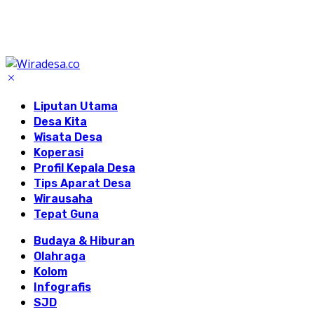
Liputan Utama
Desa Kita
Wisata Desa
Koperasi
Profil Kepala Desa
Tips Aparat Desa
Wirausaha
Tepat Guna
Budaya & Hiburan
Olahraga
Kolom
Infografis
SJD