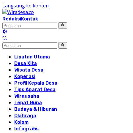
Langsung ke konten
Redaksi
Kontak
Liputan Utama
Desa Kita
Wisata Desa
Koperasi
Profil Kepala Desa
Tips Aparat Desa
Wirausaha
Tepat Guna
Budaya & Hiburan
Olahraga
Kolom
Infografis