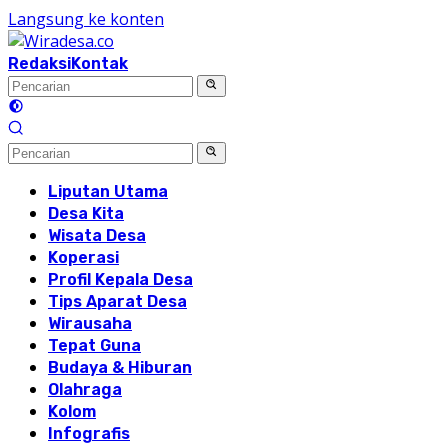
Langsung ke konten
Redaksi
Kontak
Liputan Utama
Desa Kita
Wisata Desa
Koperasi
Profil Kepala Desa
Tips Aparat Desa
Wirausaha
Tepat Guna
Budaya & Hiburan
Olahraga
Kolom
Infografis