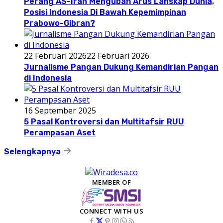
Perang AS-Iran Mengubah Arus Lanskap Dunia,
Posisi Indonesia Di Bawah Kepemimpinan
Prabowo-Gibran?
22 Februari 2026
22 Februari 2026
Jurnalisme Pangan Dukung Kemandirian Pangan
di Indonesia
16 September 2025
5 Pasal Kontroversi dan Multitafsir RUU
Perampasan Aset
Selengkapnya
MEMBER OF
CONNECT WITH US