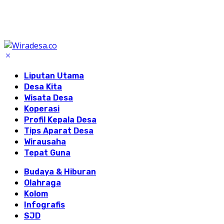
Liputan Utama
Desa Kita
Wisata Desa
Koperasi
Profil Kepala Desa
Tips Aparat Desa
Wirausaha
Tepat Guna
Budaya & Hiburan
Olahraga
Kolom
Infografis
SJD