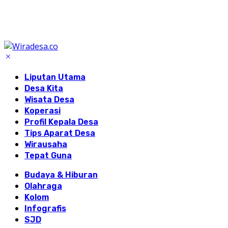
Liputan Utama
Desa Kita
Wisata Desa
Koperasi
Profil Kepala Desa
Tips Aparat Desa
Wirausaha
Tepat Guna
Budaya & Hiburan
Olahraga
Kolom
Infografis
SJD