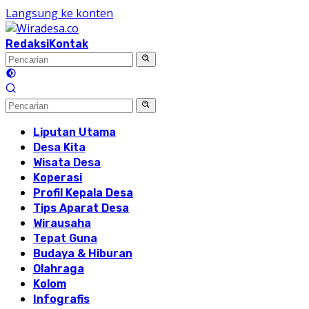
Langsung ke konten
Redaksi
Kontak
Liputan Utama
Desa Kita
Wisata Desa
Koperasi
Profil Kepala Desa
Tips Aparat Desa
Wirausaha
Tepat Guna
Budaya & Hiburan
Olahraga
Kolom
Infografis