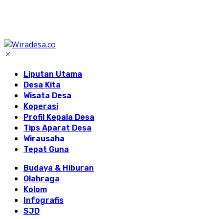
Liputan Utama
Desa Kita
Wisata Desa
Koperasi
Profil Kepala Desa
Tips Aparat Desa
Wirausaha
Tepat Guna
Budaya & Hiburan
Olahraga
Kolom
Infografis
SJD