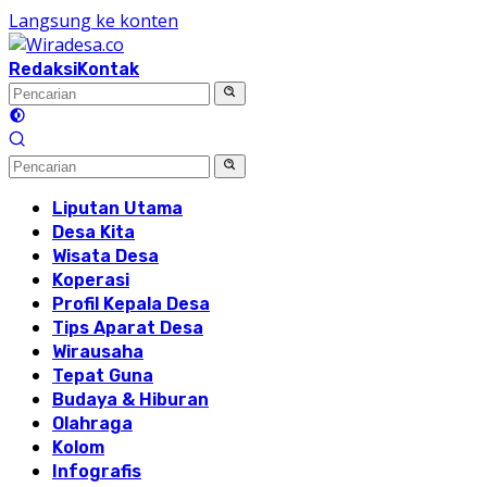
Langsung ke konten
Redaksi
Kontak
Liputan Utama
Desa Kita
Wisata Desa
Koperasi
Profil Kepala Desa
Tips Aparat Desa
Wirausaha
Tepat Guna
Budaya & Hiburan
Olahraga
Kolom
Infografis