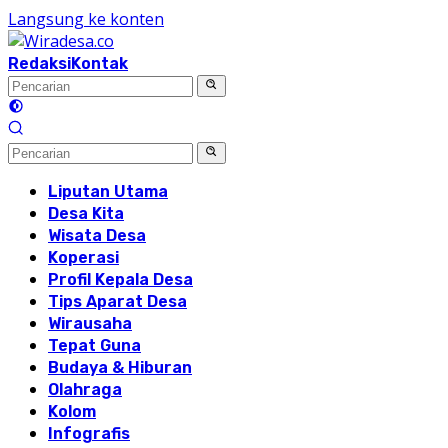
Langsung ke konten
Redaksi
Kontak
Liputan Utama
Desa Kita
Wisata Desa
Koperasi
Profil Kepala Desa
Tips Aparat Desa
Wirausaha
Tepat Guna
Budaya & Hiburan
Olahraga
Kolom
Infografis