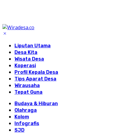
Liputan Utama
Desa Kita
Wisata Desa
Koperasi
Profil Kepala Desa
Tips Aparat Desa
Wirausaha
Tepat Guna
Budaya & Hiburan
Olahraga
Kolom
Infografis
SJD