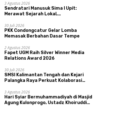
Kepamongan DIY
3 Agustus 2026
Sendratari Manusuk Sima I Upit:
Merawat Sejarah Lokal,
Memperkenalkan Potensi Budaya,
Pariwisata, dan Ekologi Klaten
30 Juli 2026
PKK Condongcatur Gelar Lomba
Memasak Berbahan Dasar Tempe
2 Agustus 2026
Fapet UGM Raih Silver Winner Media
Relations Award 2026
30 Juli 2026
SMSI Kalimantan Tengah dan Kejari
Palangka Raya Perkuat Kolaborasi
lewat News Room Jaga Desa
3 Agustus 2026
Hari Syiar Bermuhammadiyah di Masjid
Agung Kulonprogo, Ustadz Khoiruddin
Bashori: Faktor Utama Keluarga
Sakinah Adalah Agama