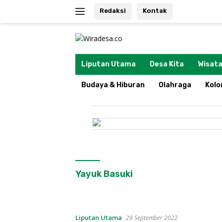
Langsung
Redaksi
Kontak
ke
konten
tutup
Liputan Utama
Desa Kita
Wisata
Budaya & Hiburan
Olahraga
Kol
Yayuk Basuki
Liputan Utama
29 September 2022