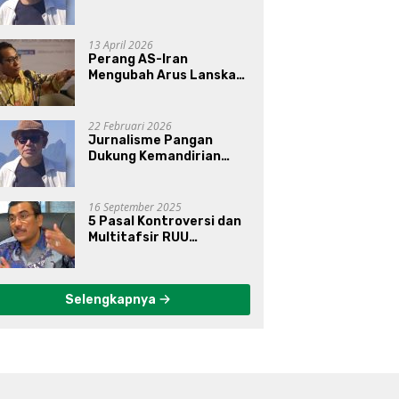
13 April 2026
Perang AS-Iran
Mengubah Arus Lanskap
Dunia, Posisi Indonesia Di
Bawah Kepemimpinan
Prabowo-Gibran?
22 Februari 2026
Jurnalisme Pangan
Dukung Kemandirian
Pangan di Indonesia
16 September 2025
5 Pasal Kontroversi dan
Multitafsir RUU
Perampasan Aset
Selengkapnya