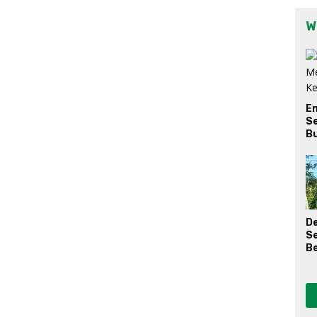
W
E
Se
Bu
D
S
Be