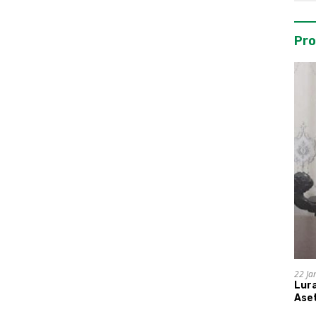
Pro
22 Ja
Lur
Aset