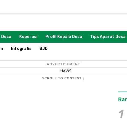
 Desa
Koperasi
Profil Kepala Desa
Tips Aparat Desa
om
Infografis
SJD
ADVERTISEMENT
SCROLL TO CONTENT ↓
Ban
1