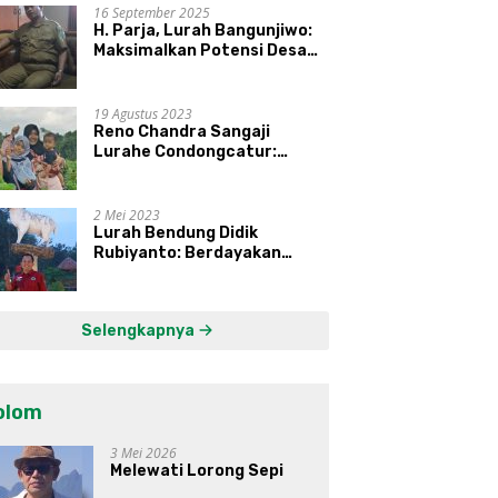
16 September 2025
H. Parja, Lurah Bangunjiwo:
Maksimalkan Potensi Desa
dan UMKM
19 Agustus 2023
Reno Chandra Sangaji
Lurahe Condongcatur:
Bekerja Keras, Nikmati
Proses, Dengarkan Suara
Masyarakat, dan Syukuri
2 Mei 2023
Hasil
Lurah Bendung Didik
Rubiyanto: Berdayakan
Ekonomi Warga Kembangkan
Kawasan Lumbung
Mataraman
Selengkapnya
olom
3 Mei 2026
Melewati Lorong Sepi