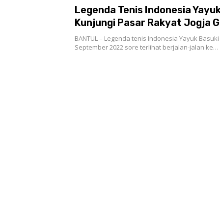
Legenda Tenis Indonesia Yayuk
Kunjungi Pasar Rakyat Jogja
BANTUL – Legenda tenis Indonesia Yayuk Basuki
September 2022 sore terlihat berjalan-jalan ke…