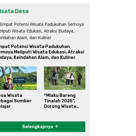
isata Desa
mpat Potensi Wisata Padukuhan
moya Meliputi Wisata Edukasi, Atraksi
daya, Keindahan Alam, dan Kuliner
esa Wisata
“Mlaku Bareng
ebagai Sumber
Tinalah 2025”,
lajar
Dorong Wisata
Berkelanjutan di
Kulon Progo
Selengkapnya