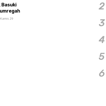
2
 Basuki
 Gumregah
 Kamis 29
3
4
5
6