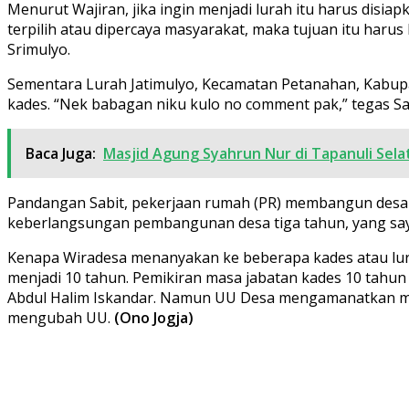
Menurut Wajiran, jika ingin menjadi lurah itu harus disia
terpilih atau dipercaya masyarakat, maka tujuan itu harus
Srimulyo.
Sementara Lurah Jatimulyo, Kecamatan Petanahan, Kabup
kades. “Nek babagan niku kulo no comment pak,” tegas Sabi
Baca Juga:
Masjid Agung Syahrun Nur di Tapanuli Selata
Pandangan Sabit, pekerjaan rumah (PR) membangun desa i
keberlangsungan pembangunan desa tiga tahun, yang saya r
Kenapa Wiradesa menanyakan ke beberapa kades atau lur
menjadi 10 tahun. Pemikiran masa jabatan kades 10 tahu
Abdul Halim Iskandar. Namun UU Desa mengamanatkan mas
mengubah UU.
(Ono Jogja)