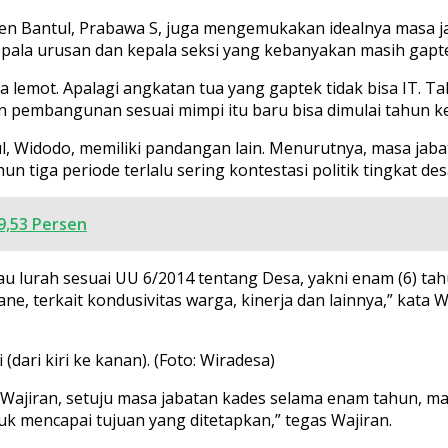
 Bantul, Prabawa S, juga mengemukakan idealnya masa jab
epala urusan dan kepala seksi yang kebanyakan masih gapt
rba lemot. Apalagi angkatan tua yang gaptek tidak bisa IT
n pembangunan sesuai mimpi itu baru bisa dimulai tahun k
 Widodo, memiliki pandangan lain. Menurutnya, masa jabat
tahun tiga periode terlalu sering kontestasi politik tingk
9,53 Persen
au lurah sesuai UU 6/2014 tentang Desa, yakni enam (6) tah
e, terkait kondusivitas warga, kinerja dan lainnya,” kata 
(dari kiri ke kanan). (Foto: Wiradesa)
ajiran, setuju masa jabatan kades selama enam tahun, mak
k mencapai tujuan yang ditetapkan,” tegas Wajiran.