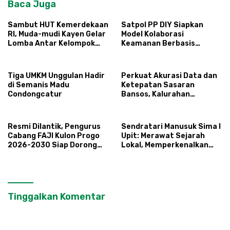
Baca Juga
Sambut HUT Kemerdekaan
Satpol PP DIY Siapkan
RI, Muda-mudi Kayen Gelar
Model Kolaborasi
Lomba Antar Kelompok
Keamanan Berbasis
Ronda
Masyarakat
Tiga UMKM Unggulan Hadir
Perkuat Akurasi Data dan
di Semanis Madu
Ketepatan Sasaran
Condongcatur
Bansos, Kalurahan
Condongcatur Tingkatkan
Kapasitas 30 Agen
Perlinsos
Resmi Dilantik, Pengurus
Sendratari Manusuk Sima I
Cabang FAJI Kulon Progo
Upit: Merawat Sejarah
2026-2030 Siap Dorong
Lokal, Memperkenalkan
Prestasi dan Sektor Sport
Potensi Budaya,
Tourism Sungai Progo
Pariwisata, dan Ekologi
Klaten
Tinggalkan Komentar