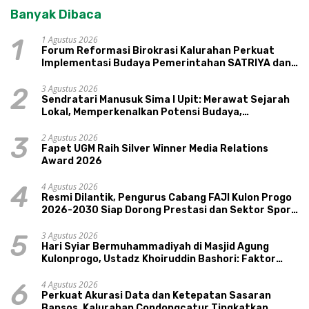
Banyak Dibaca
1 Agustus 2026
1
Forum Reformasi Birokrasi Kalurahan Perkuat
Implementasi Budaya Pemerintahan SATRIYA dan
Nilai Kepamongan DIY
3 Agustus 2026
2
Sendratari Manusuk Sima I Upit: Merawat Sejarah
Lokal, Memperkenalkan Potensi Budaya,
Pariwisata, dan Ekologi Klaten
2 Agustus 2026
3
Fapet UGM Raih Silver Winner Media Relations
Award 2026
4 Agustus 2026
4
Resmi Dilantik, Pengurus Cabang FAJI Kulon Progo
2026-2030 Siap Dorong Prestasi dan Sektor Sport
Tourism Sungai Progo
3 Agustus 2026
5
Hari Syiar Bermuhammadiyah di Masjid Agung
Kulonprogo, Ustadz Khoiruddin Bashori: Faktor
Utama Keluarga Sakinah Adalah Agama
4 Agustus 2026
6
Perkuat Akurasi Data dan Ketepatan Sasaran
Bansos, Kalurahan Condongcatur Tingkatkan