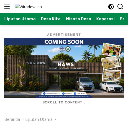
Langsung
ke
konten
Liputan Utama
Desa Kita
Wisata Desa
Koperasi
Prof
ADVERTISEMENT
SCROLL TO CONTENT ↓
Beranda
Liputan Utama