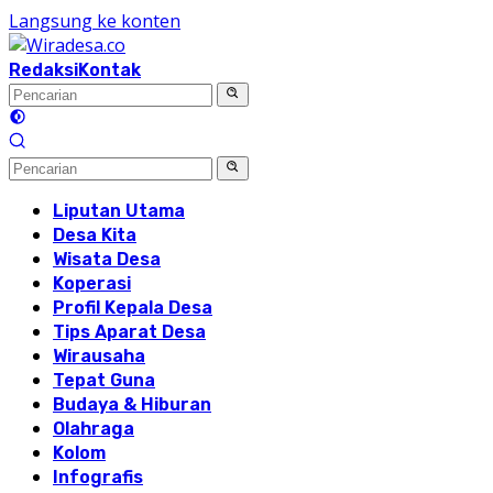
Langsung ke konten
Redaksi
Kontak
Liputan Utama
Desa Kita
Wisata Desa
Koperasi
Profil Kepala Desa
Tips Aparat Desa
Wirausaha
Tepat Guna
Budaya & Hiburan
Olahraga
Kolom
Infografis