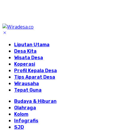
Liputan Utama
Desa Kita
Wisata Desa
Koperasi
Profil Kepala Desa
Tips Aparat Desa
Wirausaha
Tepat Guna
Budaya & Hiburan
Olahraga
Kolom
Infografis
SJD