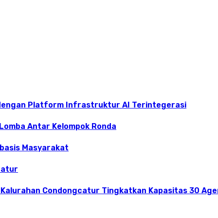
dengan Platform Infrastruktur AI Terintegerasi
 Lomba Antar Kelompok Ronda
rbasis Masyarakat
catur
 Kalurahan Condongcatur Tingkatkan Kapasitas 30 Agen