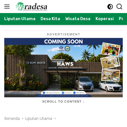
Langsung
ke
konten
Liputan Utama
Desa Kita
Wisata Desa
Koperasi
Prof
ADVERTISEMENT
SCROLL TO CONTENT ↓
Beranda
Liputan Utama