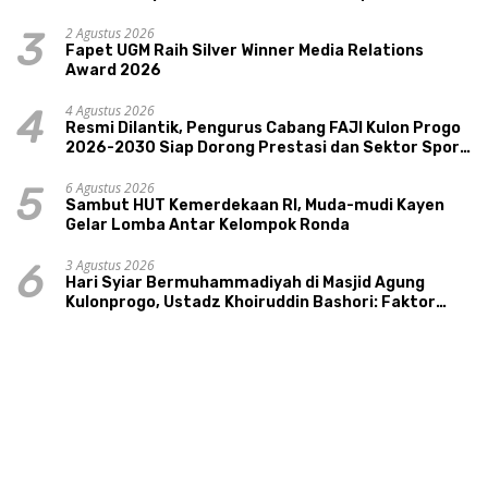
Pariwisata, dan Ekologi Klaten
2 Agustus 2026
3
Fapet UGM Raih Silver Winner Media Relations
Award 2026
4 Agustus 2026
4
Resmi Dilantik, Pengurus Cabang FAJI Kulon Progo
2026-2030 Siap Dorong Prestasi dan Sektor Sport
Tourism Sungai Progo
6 Agustus 2026
5
Sambut HUT Kemerdekaan RI, Muda-mudi Kayen
Gelar Lomba Antar Kelompok Ronda
3 Agustus 2026
6
Hari Syiar Bermuhammadiyah di Masjid Agung
Kulonprogo, Ustadz Khoiruddin Bashori: Faktor
Utama Keluarga Sakinah Adalah Agama