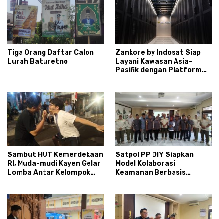
Tiga Orang Daftar Calon
Zankore by Indosat Siap
Lurah Baturetno
Layani Kawasan Asia-
Pasifik dengan Platform
Infrastruktur AI
Terintegerasi
Sambut HUT Kemerdekaan
Satpol PP DIY Siapkan
RI, Muda-mudi Kayen Gelar
Model Kolaborasi
Lomba Antar Kelompok
Keamanan Berbasis
Ronda
Masyarakat