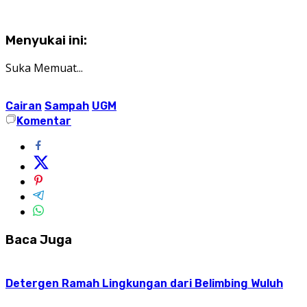
Menyukai ini:
Suka
Memuat...
Cairan
Sampah
UGM
Komentar
Baca Juga
Detergen Ramah Lingkungan dari Belimbing Wuluh