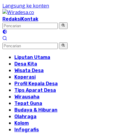
Langsung ke konten
Redaksi
Kontak
Liputan Utama
Desa Kita
Wisata Desa
Koperasi
Profil Kepala Desa
Tips Aparat Desa
Wirausaha
Tepat Guna
Budaya & Hiburan
Olahraga
Kolom
Infografis