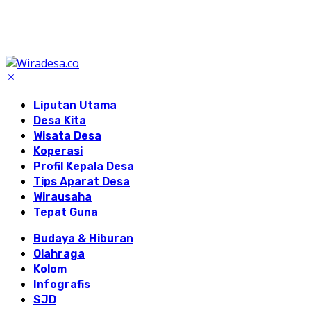
Liputan Utama
Desa Kita
Wisata Desa
Koperasi
Profil Kepala Desa
Tips Aparat Desa
Wirausaha
Tepat Guna
Budaya & Hiburan
Olahraga
Kolom
Infografis
SJD