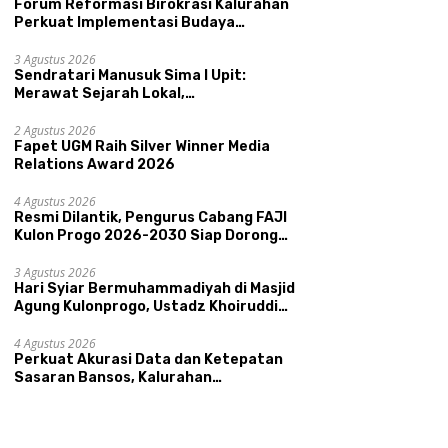
Forum Reformasi Birokrasi Kalurahan
Perkuat Implementasi Budaya
Pemerintahan SATRIYA dan Nilai
Kepamongan DIY
3 Agustus 2026
Sendratari Manusuk Sima I Upit:
Merawat Sejarah Lokal,
Memperkenalkan Potensi Budaya,
Pariwisata, dan Ekologi Klaten
2 Agustus 2026
Fapet UGM Raih Silver Winner Media
Relations Award 2026
4 Agustus 2026
Resmi Dilantik, Pengurus Cabang FAJI
Kulon Progo 2026-2030 Siap Dorong
Prestasi dan Sektor Sport Tourism
Sungai Progo
3 Agustus 2026
Hari Syiar Bermuhammadiyah di Masjid
Agung Kulonprogo, Ustadz Khoiruddin
Bashori: Faktor Utama Keluarga
Sakinah Adalah Agama
4 Agustus 2026
Perkuat Akurasi Data dan Ketepatan
Sasaran Bansos, Kalurahan
Condongcatur Tingkatkan Kapasitas
30 Agen Perlinsos