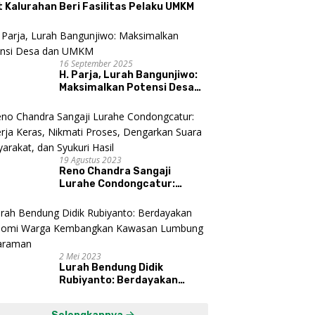
 Kalurahan Beri Fasilitas Pelaku UMKM
16 September 2025
H. Parja, Lurah Bangunjiwo:
Maksimalkan Potensi Desa
dan UMKM
19 Agustus 2023
Reno Chandra Sangaji
Lurahe Condongcatur:
Bekerja Keras, Nikmati
Proses, Dengarkan Suara
Masyarakat, dan Syukuri
Hasil
2 Mei 2023
Lurah Bendung Didik
Rubiyanto: Berdayakan
Ekonomi Warga Kembangkan
Kawasan Lumbung