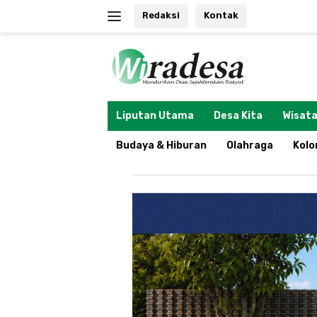
Langsung
Redaksi
Kontak
ke
konten
tutup
Liputan Utama
Desa Kita
Wisata
Budaya & Hiburan
Olahraga
Kol