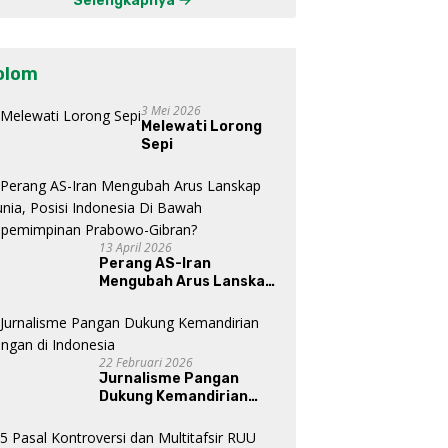
Selengkapnya
Mataraman
olom
3 Mei 2026
Melewati Lorong
Sepi
13 April 2026
Perang AS-Iran
Mengubah Arus Lanskap
Dunia, Posisi Indonesia Di
Bawah Kepemimpinan
Prabowo-Gibran?
22 Februari 2026
Jurnalisme Pangan
Dukung Kemandirian
Pangan di Indonesia