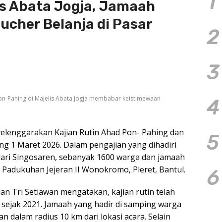
1
lis Abata Jogja, Jamaah
ucher Belanja di Pasar
2
3
Pon-Pahing di Majelis Abata Jogja membabar keistimewaan
4
yelenggarakan Kajian Rutin Ahad Pon- Pahing dan
5
ng 1 Maret 2026. Dalam pengajian yang dihadiri
ari Singosaren, sebanyak 1600 warga dan jamaah
Padukuhan Jejeran II Wonokromo, Pleret, Bantul.
6
an Tri Setiawan mengatakan, kajian rutin telah
 sejak 2021. Jamaah yang hadir di samping warga
an dalam radius 10 km dari lokasi acara. Selain