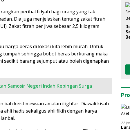
angkan perihal fidyah bagi orang yang tak
an. Dia juga menjelaskan tentang zakat fitrah
I). Zakat fitrah per jiwa sebesar 2,5 kilogram
D
S
Be
u harga beras di lokasi kita lebih murah. Untuk
ng tumpah sehingga bobot beras berkurang maka
ahi sedikit barang sejumput atau boleh digenapkan
kan Samosir Negeri Indah Kepingan Surga
Pro
n bab keistimewaan amalan itighfar. Diawali kisah
hli hadis sekaligus ahli fikih dengan karya
Hanbal.
22 Ja
Lur