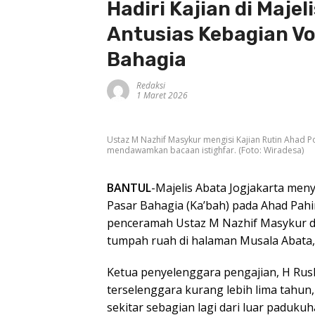
Hadiri Kajian di Maje
Antusias Kebagian Vo
Bahagia
Redaksi
1 Maret 2026
Ustaz M Nazhif Masykur mengisi Kajian Rutin Ahad 
mendawamkan bacaan istighfar. (Foto: Wiradesa)
BANTUL
-Majelis Abata Jogjakarta men
Pasar Bahagia (Ka’bah) pada Ahad Pahi
penceramah Ustaz M Nazhif Masykur d
tumpah ruah di halaman Musala Abata, 
Ketua penyelenggara pengajian, H Rusl
terselenggara kurang lebih lima tahun,
sekitar sebagian lagi dari luar padukuh