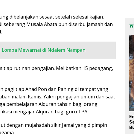
ng dibelanjakan sesaat setelah selesai kajian.
 di seberang Musala Abata pun diserbu jamaah dan
W
t.
ti Lomba Mewarnai di Ndalem Nampan
 tiap rutinan pengajian. Melibatkan 15 pedagang,
n pagi tiap Ahad Pon dan Pahing di tempat yang
 saban malam Kamis. Yakni pengajian umum dan saat
juga pembelajaran Alquran tahsin bagi orang
fikasi mengajar Alquran bagi guru TPA.
E
Se
jut dengan mujahadah zikir Jamai yang dipimpin
Bu
 agama.