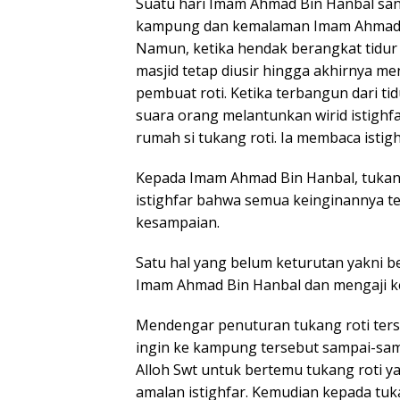
Suatu hari Imam Ahmad Bin Hanbal sang
kampung dan kemalaman Imam Ahmad B
Namun, ketika hendak berangkat tidur d
masjid tetap diusir hingga akhirnya 
pembuat roti. Ketika terbangun dari 
suara orang melantunkan wirid istighfar
rumah si tukang roti. Ia membaca istig
Kepada Imam Ahmad Bin Hanbal, tuka
istighfar bahwa semua keinginannya te
kesampaian.
Satu hal yang belum keturutan yakni be
Imam Ahmad Bin Hanbal dan mengaji k
Mendengar penuturan tukang roti terse
ingin ke kampung tersebut sampai-samp
Alloh Swt untuk bertemu tukang roti y
amalan istighfar. Kemudian kepada tu