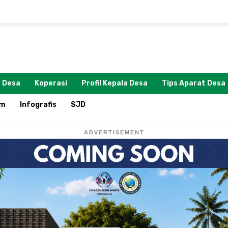
 Desa
Koperasi
Profil Kepala Desa
Tips Aparat Desa
om
Infografis
SJD
ADVERTISEMENT