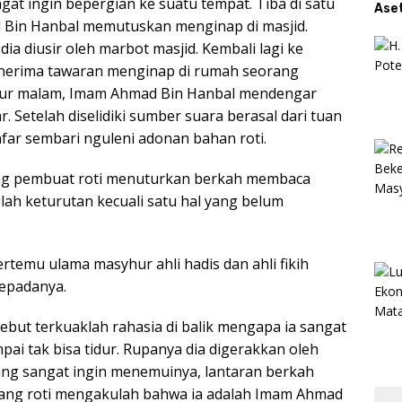
at ingin bepergian ke suatu tempat. Tiba di satu
Aset
in Hanbal memutuskan menginap di masjid.
ia diusir oleh marbot masjid. Kembali lagi ke
menerima tawaran menginap di rumah seorang
tidur malam, Imam Ahmad Bin Hanbal mendengar
. Setelah diselidiki sumber suara berasal dari tuan
hfar sembari nguleni adonan bahan roti.
ng pembuat roti menuturkan berkah membaca
lah keturutan kecuali satu hal yang belum
rtemu ulama masyhur ahli hadis dan ahli fikih
epadanya.
but terkuaklah rahasia di balik mengapa ia sangat
ai tak bisa tidur. Rupanya dia digerakkan oleh
ang sangat ingin menemuinya, lantaran berkah
kang roti mengakulah bahwa ia adalah Imam Ahmad