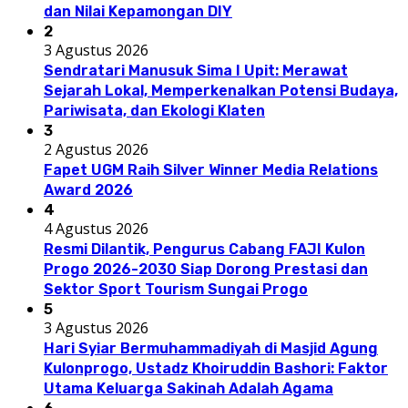
dan Nilai Kepamongan DIY
2
3 Agustus 2026
Sendratari Manusuk Sima I Upit: Merawat
Sejarah Lokal, Memperkenalkan Potensi Budaya,
Pariwisata, dan Ekologi Klaten
3
2 Agustus 2026
Fapet UGM Raih Silver Winner Media Relations
Award 2026
4
4 Agustus 2026
Resmi Dilantik, Pengurus Cabang FAJI Kulon
Progo 2026-2030 Siap Dorong Prestasi dan
Sektor Sport Tourism Sungai Progo
5
3 Agustus 2026
Hari Syiar Bermuhammadiyah di Masjid Agung
Kulonprogo, Ustadz Khoiruddin Bashori: Faktor
Utama Keluarga Sakinah Adalah Agama