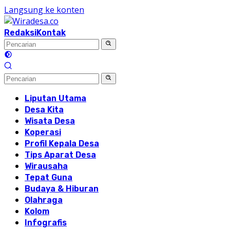
Langsung ke konten
Redaksi
Kontak
Liputan Utama
Desa Kita
Wisata Desa
Koperasi
Profil Kepala Desa
Tips Aparat Desa
Wirausaha
Tepat Guna
Budaya & Hiburan
Olahraga
Kolom
Infografis